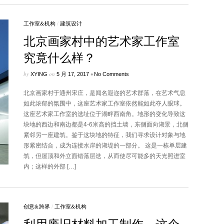
工作室&机构
/
建筑设计
北京画家村中的艺术家工作室
究竟什么样？
by
on
•
XYING
5 月 17, 2017
No Comments
北京画家村于通州宋庄，是闻名遐迩的艺术群落，在艺术气息
如此浓郁的氛围中，这座艺术家工作室依然能如此夺人眼球。
这座艺术家工作室的选址位于湖畔西南角。地形的变化导致这
块地的西边和南边都是4-6米高的挡土墙，东侧面向湖景，北侧
紧邻另一座建筑。鉴于这块地的特征，我们寻求设计对象与地
形紧密结合，成为连接水岸的湖堤的一部分。 这是一栋单层建
筑，但屋顶和外立面错落层迭，从而使尽可能多的天光照进室
内；这样的外部 […]
创意&跨界
/
工作室&机构