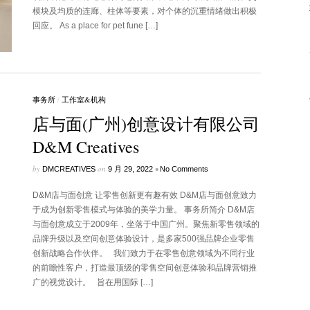
模块及均质的连廊、柱体等要素，对个体的沉重情绪做出积极
回应。 As a place for pet fune […]
事务所
/
工作室&机构
店与面(广州)创意设计有限公司
D&M Creatives
by
on
•
DMCREATIVES
9 月 29, 2022
No Comments
D&M店与面创意 让零售创新更有趣有效 D&M店与面创意致力
于成为创新零售模式与体验的美学力量。 事务所简介 D&M店
与面创意成立于2009年，坐落于中国广州。聚焦新零售领域的
品牌升级以及空间创意体验设计，是多家500强品牌企业零售
创新战略合作伙伴。 我们致力于在零售创意领域为不同行业
的前瞻性客户，打造最顶级的零售空间创意体验和品牌营销推
广的视觉设计。 旨在用国际 […]