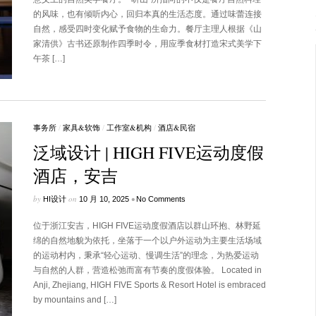
的风味，也有倾听内心，回归本真的生活态度。通过味蕾连接
自然，感受四时变化赋予食物的生命力。餐厅主理人根据《山
家清供》古书还原制作四季时令，用应季食材打造宋式美学下
午茶 […]
事务所
/
家具&软饰
/
工作室&机构
/
酒店&民宿
泛域设计 | HIGH FIVE运动度假
酒店，安吉
by
on
•
HI设计
10 月 10, 2025
No Comments
位于浙江安吉，HIGH FIVE运动度假酒店以群山环抱、林野延
绵的自然地貌为依托，坐落于一个以户外运动为主要生活场域
的运动村内，秉承“轻心运动、慢调生活”的理念，为热爱运动
与自然的人群，营造松弛而富有节奏的度假体验。 Located in
Anji, Zhejiang, HIGH FIVE Sports & Resort Hotel is embraced
by mountains and […]