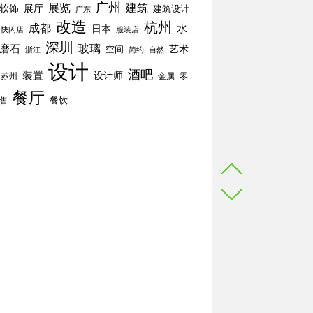
广州
展览
建筑
软饰
展厅
建筑设计
广东
改造
杭州
成都
水
日本
快闪店
服装店
深圳
玻璃
磨石
空间
艺术
简约
自然
浙江
设计
酒吧
装置
设计师
苏州
零
金属
餐厅
餐饮
售