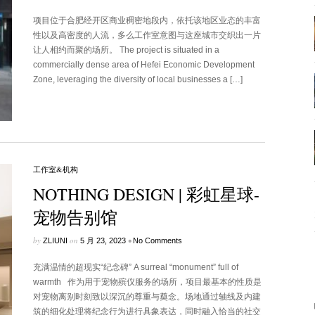
项目位于合肥经开区商业稠密地段内，依托该地区业态的丰富
性以及高密度的人流，多么工作室意图与这座城市交织出一片
让人相约而聚的场所。 The project is situated in a
commercially dense area of Hefei Economic Development
Zone, leveraging the diversity of local businesses a […]
工作室&机构
NOTHING DESIGN | 彩虹星球-
宠物告别馆
by
on
•
ZLIUNI
5 月 23, 2023
No Comments
充满温情的超现实“纪念碑” A surreal “monument” full of
warmth 作为用于宠物殡仪服务的场所，项目最基本的性质是
对宠物离别时刻致以深沉的尊重与奠念。场地通过轴线及内建
筑的细化处理将纪念行为进行具象表达，同时融入恰当的社交