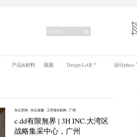
产品&材料
视频
Design LAB
设计plus+
办公空间
/
办公设施
/
工作室&机构
/
广州
c.dd有限無界 | 3H INC.大湾区
战略集采中心，广州