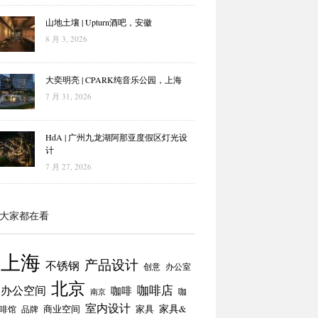
山地土壤 | Upturn酒吧，安徽
8 月 3, 2026
大奕明亮 | CPARK纯音乐公园，上海
7 月 31, 2026
HdA | 广州九龙湖阿那亚度假区灯光设
计
7 月 27, 2026
大家都在看
上海
产品设计
不锈钢
创意
办公室
北京
咖啡店
办公空间
咖啡
咖
南京
室内设计
商业空间
家具
家具&
啡馆
品牌