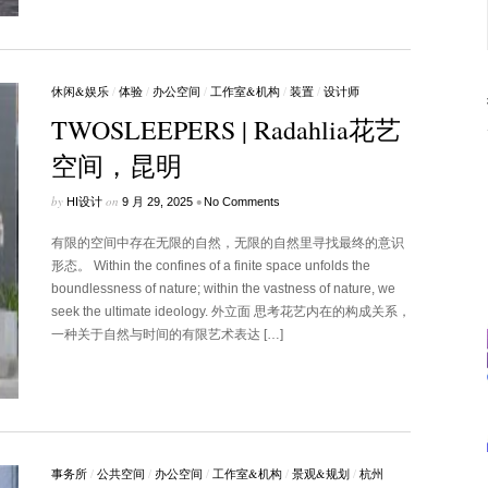
休闲&娱乐
/
体验
/
办公空间
/
工作室&机构
/
装置
/
设计师
TWOSLEEPERS | Radahlia花艺
空间，昆明
by
on
•
HI设计
9 月 29, 2025
No Comments
有限的空间中存在无限的自然，无限的自然里寻找最终的意识
形态。 Within the confines of a finite space unfolds the
boundlessness of nature; within the vastness of nature, we
seek the ultimate ideology. 外立面 思考花艺内在的构成关系，
一种关于自然与时间的有限艺术表达 […]
事务所
/
公共空间
/
办公空间
/
工作室&机构
/
景观&规划
/
杭州