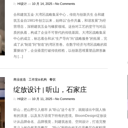
by
on
•
HI设计
10 月 14, 2025
No Comments
合和建筑五金·大湾区战略集采中心，传统与创新共生 合和建
筑五金自1981年创立以来，始终以“合作共赢，和谐发展”为经
营理念，深耕建筑五金与橡胶领域。这份对工艺的坚守与对品
质的执着，构成了企业不可替代的传统基因。大湾区战略集采
中心的成立，标志着合和从“生产导向”向“战略服务”的拓展，完
成了从“制造”到“智造”的湾区答卷。在数字经济与湾区战略的双
重驱动下，企业亟需打破传统桎梏，以创新思维重塑品牌形象
与 […]
商业改造
/
工作室&机构
/
餐饮
绽放设计 | 听山，石家庄
by
on
•
HI设计
10 月 11, 2025
No Comments
听山，把山野引入都市 从“听山”这个名字，就能读出中国人独
有的浪漫，以及东方语境下特有的意境。BloomDesign绽放设
计从品牌命名、品牌视觉，到建筑改造、空间设计，打造完整
意义上的自然美学餐厅。 “听山”所指向的不仅是餐厅自然料理