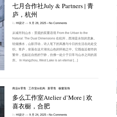
七月合作社July & Partners | 青
庐，杭州
by
on
•
HI设计
9 月 28, 2025
No Comments
从城市到山水：景观的双重语境 From the Urban to the
Natural: The Dual Dimensions 在杭州，西湖是永恒的意象。
轻烟拂水，山影浮动，诗人笔下的风雅与今日的生活在此处交
织。青庐，坐落在这片湖光山色的怀抱之中。它既临近都市的
繁华，也贴近自然的宁静，仿佛一处介于日常与山水之间的居
所。 In Hangzhou, West Lake is an eternal […]
商业&零售
/
工作室&机构
/
新零售
/
橱窗装饰
多么工作室Atelier d’More | 欢
喜衣橱，合肥
by
on
•
HI设计
9 月 24, 2025
No Comments