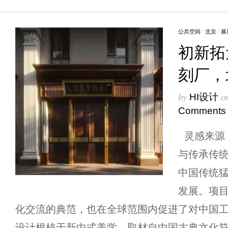
公共空间
/
北京
/
展
初新拓
刻厂，
by
o
HI设计
Comments
灵感来源
与传承传
中国传统
发展。项
化交流的典范，也在全球范围内促进了对中国
设计根植于新中式美学，取材自中国古典文化