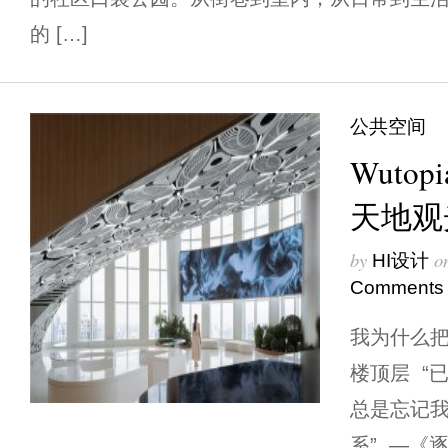
的 […]
公共空间
Wutop
天地观
by
o
HI设计
Comments
我为什么
楼顶层 “
总是忘记
系” —《逐冰