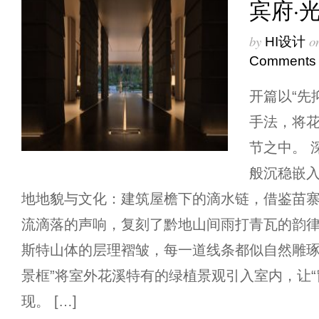
宾府·
by
o
HI设计
Comments
开篇以“先
手法，将
节之中。 
般沉稳嵌
地地貌与文化：建筑屋檐下的滴水链，借鉴苗
流滴落的声响，复刻了黔地山间雨打青瓦的韵律
斯特山体的层理褶皱，每一道线条都似自然雕琢
景框”将室外花溪特有的绿植景观引入室内，让“
现。 […]