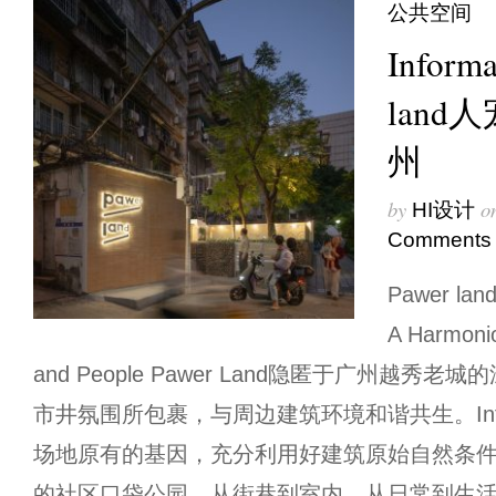
公共空间
Infor
lan
州
by
o
HI设计
Comments
Pawer 
A Harmonio
and People Pawer Land隐匿于广州越
市井氛围所包裹，与周边建筑环境和谐共生。Inf
场地原有的基因，充分利用好建筑原始自然条件
的社区口袋公园。从街巷到室内，从日常到生