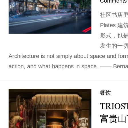
Comments
社区书店里的
Plates
形式，也
发生的一切
Architecture is not simply about space and for
action, and what happens in space. —— Berna
餐饮
TRIO
富贵山