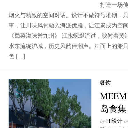
打造一场
烟火与精致的空间对话。设计不做符号堆砌，
事，让川味风骨融入海派优雅，让江景成为空
《蜀菜滋味誉九州》 江水蜿蜒流过，映衬着黄
水东流绕沪城，历史风韵伴潮声。江面上的船
色 […]
餐饮
MEEM 
岛食集
by
o
HI设计