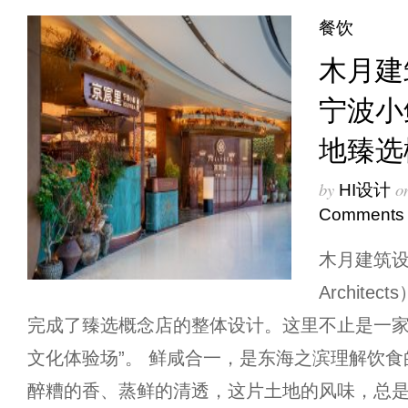
餐饮
木月建
宁波小
地臻选
by
o
HI设计
Comments
木月建筑设
Archit
完成了臻选概念店的整体设计。这里不止是一家
文化体验场”。 鲜咸合一，是东海之滨理解饮
醉糟的香、蒸鲜的清透，这片土地的风味，总