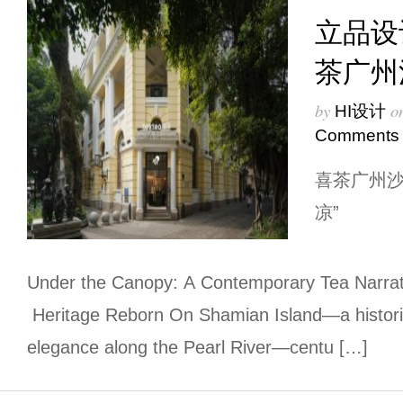
立品设计
茶广州
by
o
HI设计
Comments
喜茶广州沙
凉”
Under the Canopy: A Contemporary Tea Narrati
Heritage Reborn On Shamian Island—a histori
elegance along the Pearl River—centu […]