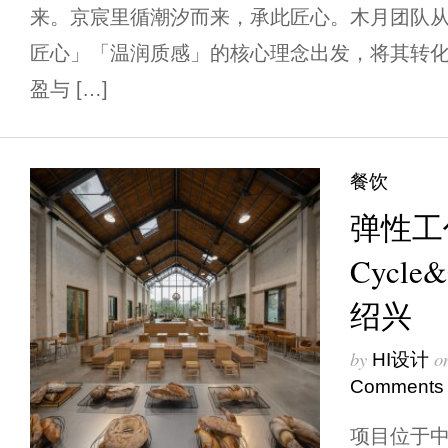
来。京宸里循潮汐而来，承此匠心。木月团队
匠心」「温润质感」的核心理念出发，将其转
盈与 […]
餐饮
弹性工作
Cycl
绍兴
by
o
HI设计
Comments
项目位于