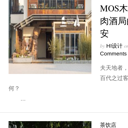
MOS木
肉酒局
安
by
o
HI设计
Comments
夫天地者
百代之过
何
...
茶饮店