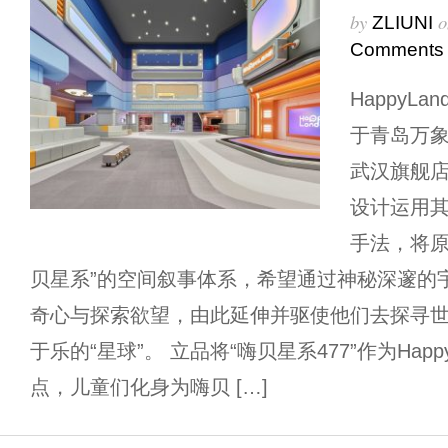
by
o
ZLIUNI
Comments
HappyL
于青岛万
武汉旗舰
设计运用
手法，将原
贝星系”的空间叙事体系，希望通过神秘深邃的
奇心与探索欲望，由此延伸并驱使他们去探寻
于乐的“星球”。 立品将“嗨贝星系477”作为Hap
点，儿童们化身为嗨贝 […]