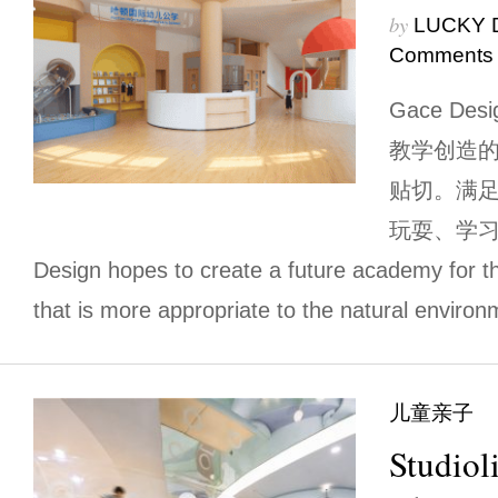
by
LUCKY 
Comments
Gace D
教学创造
贴切。满
玩耍、学习
Design hopes to create a future academy for t
that is more appropriate to the natural environm
儿童亲子
Studio