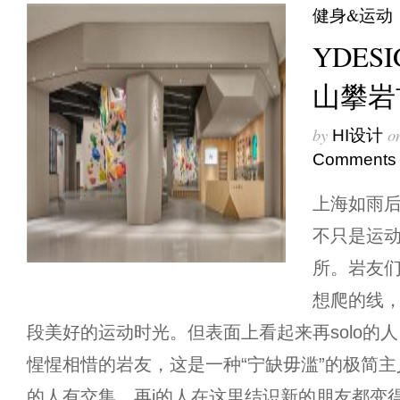
健身&运动
YDESI
山攀岩
by
o
HI设计
Comments
上海如雨
不只是运
所。岩友
想爬的线
段美好的运动时光。但表面上看起来再solo的
惺惺相惜的岩友，这是一种“宁缺毋滥”的极简
的人有交集。再i的人在这里结识新的朋友都变