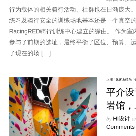
行为载体的相关骑行活动、社群也在日渐庞大
练习及骑行安全的训练场地基本还是一个真空
RacingRED骑行训练中心建立的缘由。 作
参与了前期的选址，最终平衡了区位、预算、
了现在的场 […]
上海
/
休闲&娱乐
/
平介设
岩馆，
by
o
HI设计
Comments