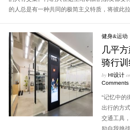
的人总是有一种共同的极简主义特质，将彼此拉近。 The
健身&运动
几平方建筑
骑行训
by
o
HI设计
Comments
“记忆中的
出行的方
交通工具
励自我挑