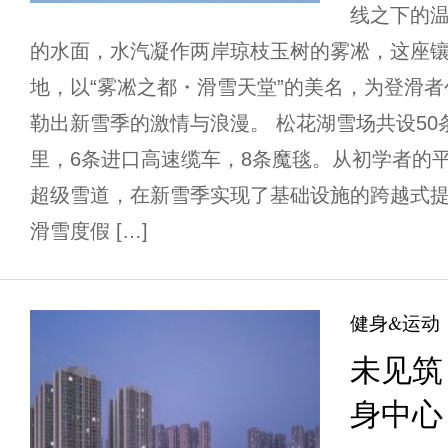
线之下的温
的水面，水汽凝作两岸琼枝玉树的雾凇，这座
地，以“雾凇之都・滑雪天堂”的美名，为登滑
勒出新雪季的激情与浪漫。 松花湖雪场共设50
里，6条进口高速缆车，8条魔毯。从初学者的
超级雪道，在新雪季实现了基础设施的跨越式
滑雪度假 […]
健身&运动
未见筑
身中心