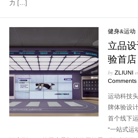
力 […]
健身&运动
立品设
验首店
by
o
ZLIUNI
Comments
运动科技头
牌体验设
首个线下
“一站式运