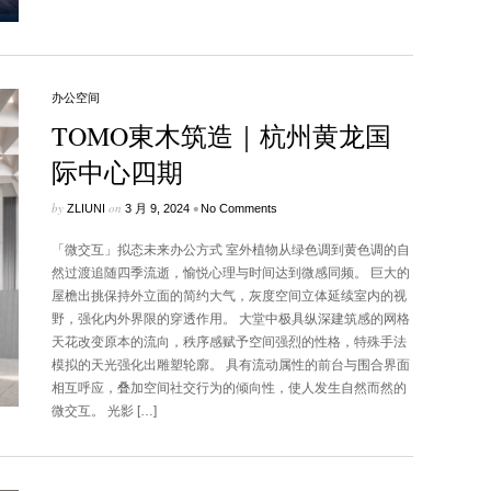
办公空间
TOMO東木筑造｜杭州黄龙国
际中心四期
by
on
•
ZLIUNI
3 月 9, 2024
No Comments
「微交互」拟态未来办公方式 室外植物从绿色调到黄色调的自
然过渡追随四季流逝，愉悦心理与时间达到微感同频。 巨大的
屋檐出挑保持外立面的简约大气，灰度空间立体延续室内的视
野，强化内外界限的穿透作用。 大堂中极具纵深建筑感的网格
天花改变原本的流向，秩序感赋予空间强烈的性格，特殊手法
模拟的天光强化出雕塑轮廓。 具有流动属性的前台与围合界面
相互呼应，叠加空间社交行为的倾向性，使人发生自然而然的
微交互。 光影 […]