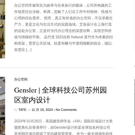
办公空间常被简化为效率与任务执行的载体，公司所构建的工
作场景往往冷峻、单调，忽略了人们在工作中对精神、情感与
心理的综合需求。 然而，真正有价值的办公空间，不仅承载生
产力，更是文化与生活方式的实践场域。艾洛设计在上海打造
的这处办公室，正是对当代办公理念的深度诠释，实现空间价
值与情绪的平衡。 品竹意 回归自然 Natural 真竹作为本案的结
构骨架，贯穿公共区域。轻柔布幔与半透明隔断的组合，辅以
首度应 […]
办公空间
Gensler | 全球科技公司苏州园
区室内设计
by
on
•
TATE
11 月 19, 2024
No Comments
2024年10月26日，美国建筑师学会（AIA）国际区域设计大奖
颁奖典礼在香港举行，由Gensler设计的某全球知名科技公司
苏州园区项目获得了室内建筑荣誉奖。 作为一家全球领先科技