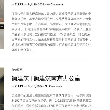
by
on
•
ZLIUNI
9 月 10, 2024
No Comments
项目位于内蒙古巴彦淖尔，是内蒙古高端瓜子品牌三胖蛋的全
新办公总部。基于品牌全面升级，立品从品牌体验出发，负责
空间中企业形象、产品展示、品牌发布、灵活办公等需求的场
景设计 。 日照充足的北纬41°种植黄金纬度带，造就了三胖蛋
产品的天然优势，立品提取“阳光葵田”为灵感概念，结合内蒙
古草原的独特文化，抽象化转移后应用到空间的设计语言中 ，
通过对材料语言和空间形态的精简，打造独特品牌印记和文化
体验的复合型 […]
办公空间
衡建筑 | 衡建筑南京办公室
by
on
•
ZLIUNI
8 月 8, 2024
No Comments
历经三年的发展，衡建筑陆续有了新伙伴的加入，位于陶谷新
村101的原办公室略有局促。陶谷1.0承载着我们对于建筑师工
作的理想。我们尝试将建筑师的日常工作融于与街巷社区的相