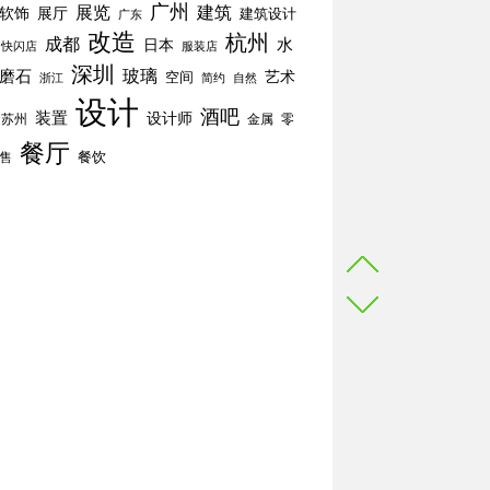
广州
展览
建筑
软饰
展厅
建筑设计
广东
改造
杭州
成都
水
日本
快闪店
服装店
深圳
玻璃
磨石
空间
艺术
简约
自然
浙江
设计
酒吧
装置
设计师
苏州
零
金属
餐厅
餐饮
售