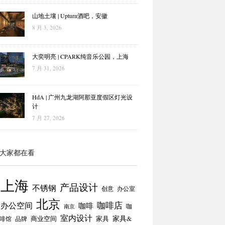
山地土壤 | Upturn酒吧，安徽
8 月 3, 2026
大奕明亮 | CPARK纯音乐公园，上海
7 月 31, 2026
HdA | 广州九龙湖阿那亚度假区灯光设
计
7 月 27, 2026
大家都在看
上海
产品设计
不锈钢
创意
办公室
北京
咖啡店
办公空间
咖啡
咖
南京
室内设计
商业空间
家具
家具&
啡馆
品牌