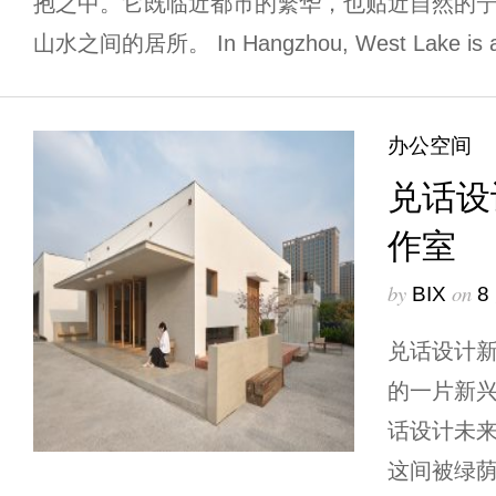
抱之中。它既临近都市的繁华，也贴近自然的
山水之间的居所。 In Hangzhou, West Lake is an 
办公空间
兑话设
作室
by
on
BIX
8
兑话设计
的一片新
话设计未
这间被绿