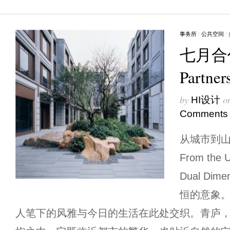
事务所
/
公共空间
/
七月合作
Partn
by
o
HI设计
Comments
从城市到
From the U
Dual Di
恒的意象
人笔下的风雅与今日的生活在此处交织。青庐