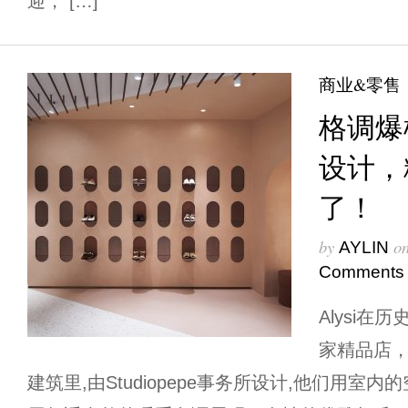
迎， […]
商业&零售
格调爆
设计，
了！
by
o
AYLIN
Comments
Alysi
家精品店，
建筑里,由Studiopepe事务所设计,他们用室