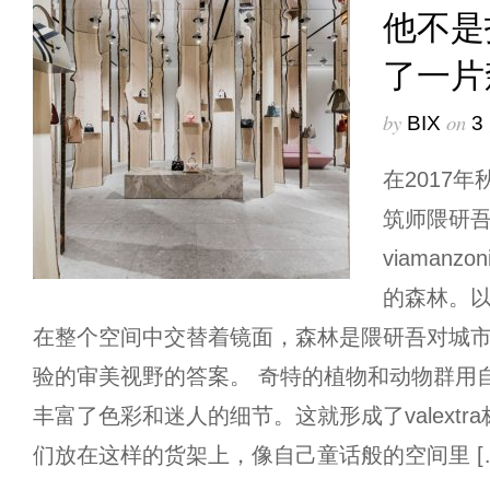
他不是
了一片
by
on
BIX
3
在2017年
筑师隈研吾(
viaman
的森林。
在整个空间中交替着镜面，森林是隈研吾对城
验的审美视野的答案。 奇特的植物和动物群用
丰富了色彩和迷人的细节。这就形成了valext
们放在这样的货架上，像自己童话般的空间里 [