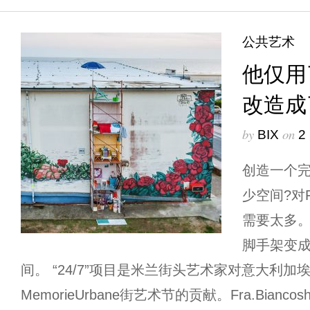
公共艺术
他仅用
改造成
by
on
BIX
2
创造一个
少空间?对Fr
需要太多。B
脚手架变
间。 “24/7”项目是米兰街头艺术家对意大利加
MemorieUrbane街艺术节的贡献。Fra.Bian