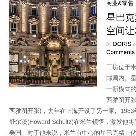
商业&零售
星巴克
空间让
by
o
DORIS
Comments
工坊位于
邮局内。星
一新模式的
西雅图开张
西雅图开张)，去年在上海开设了另一家。198
舒尔茨(Howard Schultz)在米兰顿悟，激
美国。对于他来说，米兰市中心的星巴克精品