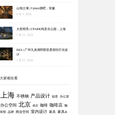
山地土壤 | Upturn酒吧，安徽
8 月 3, 2026
大奕明亮 | CPARK纯音乐公园，上海
7 月 31, 2026
HdA | 广州九龙湖阿那亚度假区灯光设
计
7 月 27, 2026
大家都在看
上海
产品设计
不锈钢
创意
办公室
北京
咖啡店
办公空间
咖啡
咖
南京
室内设计
商业空间
家具
家具&
啡馆
品牌