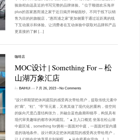
验旅程由远及近的书写完整的品牌体验。” 位于顺德欢乐海岸
plus的首家惠而浦之家于近日揭开神秘面纱。不同于线下以销
售为目的的旗舰店，“惠而浦之家”更加侧重于通过近距离的线
下互动展示和体验。让消费者在互动体验中获取对品牌和产品
更直接的了解 […]
咖啡店
MOC设计 | Something For – 松
山湖万象汇店
by
on
•
BAIHUI
7 月 26, 2023
No Comments
“设计师期望把休闲庭院的感受再次带给用户，提取传统元素中
的“廊”、“柱”、“亭”等元素，又将其做了现代化的重构，借空间
的纵向尺度凸显结构张力，并融合蓝色曲廊和镜亭，构筑具有
现代审美趣味的都市休闲庭院。” ▲主入口概览 坐落在松山湖
中庭区域，something for拥有一面面对中庭，一面面对室内通
道的场地条件。设计师决定把休闲庭院的感受再次带给用户，
让人们能在此地享受片刻闲暇。 ▲从中庭看向室内， […]