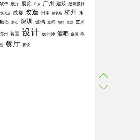
广州
展览
建筑
软饰
展厅
建筑设计
广东
改造
杭州
成都
水
日本
快闪店
服装店
深圳
玻璃
磨石
空间
艺术
简约
自然
浙江
设计
酒吧
装置
设计师
苏州
零
金属
餐厅
餐饮
售