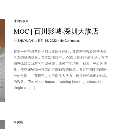
休闲&娱乐
MOC | 百川影城-深圳大族店
by
on
•
ZHUYUAN
5 月 16, 2022
No Comments
在单一的色彩条件下加入跳跃性色彩，其带来的视觉冲击力蕴
含着饱满的能量，在本次项目中，MOC运用相同的手法，将空
间整体以黑白灰的主调呈现，通过空间结构、材质、光影的变
化，使空间呈现一种黑白电影独有的质感，并在空间中凸显唯
一的色彩——亮橙色，为空间注入活力，也是对经典电影作品
的致敬。 The visual impact of adding jumping colours to a
single col […]
茶饮店