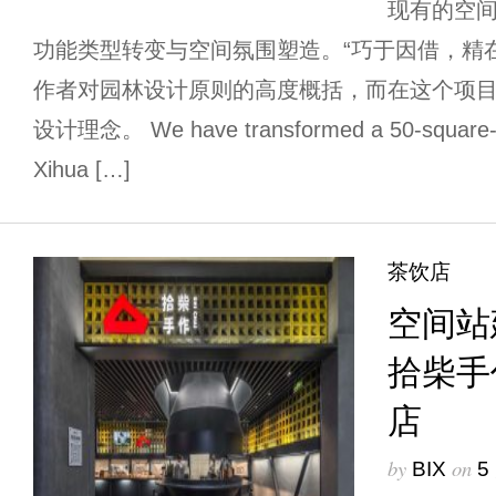
现有的空
功能类型转变与空间氛围塑造。“巧于因借，精
作者对园林设计原则的高度概括，而在这个项
设计理念。 We have transformed a 50-square-met
Xihua […]
茶饮店
空间站
拾柴手
店
by
on
BIX
5