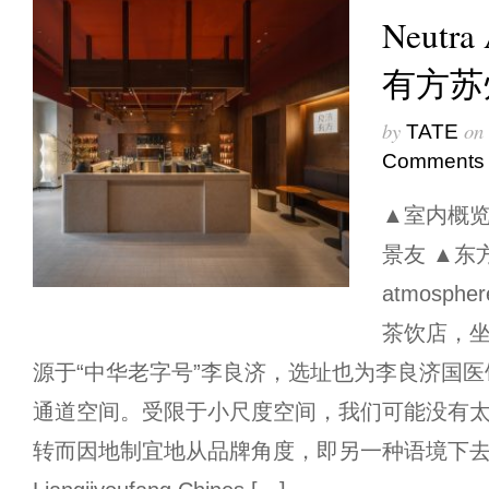
Neutra 
有方苏
by
on
TATE
Comments
▲室内概览，in
景友 ▲东方氛
atmosph
茶饮店，
源于“中华老字号”李良济，选址也为李良济国
通道空间。受限于小尺度空间，我们可能没有
转而因地制宜地从品牌角度，即另一种语境下