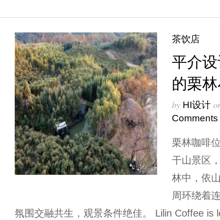
茶饮店
平介设
的栗林
by
o
HI设计
Comments
栗林咖啡
干山景区
林中，依
周环绕着
氛围交融共生，观景条件绝佳。 Lilin Coffee is loc