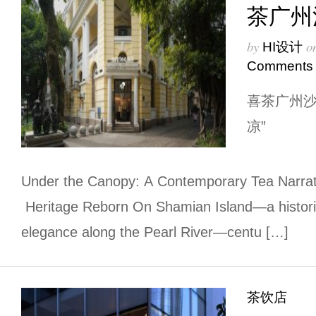
茶广州
by
o
HI设计
Comments
喜茶广州沙
凉”
Under the Canopy: A Contemporary Tea Narrati
Heritage Reborn On Shamian Island—a histori
elegance along the Pearl River—centu […]
茶饮店