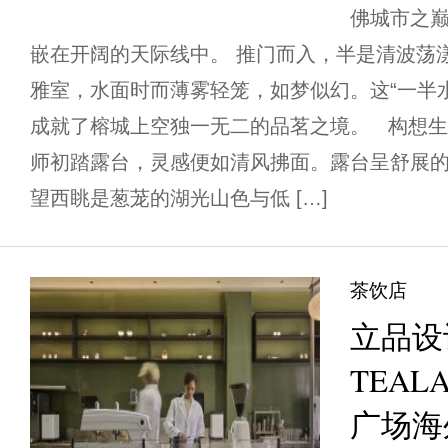
佛城市之
嵌在开阔的天际线中。 推门而入，半是清波荡
雅室，水面时而薄雾轻笼，如梦似幻。这“一半
成就了榕城上空独一无二的品茗之境。 构想生
师初踏露台，灵感便如清风拂面。露台呈舒展
望西眺是葱茏的湖光山色与低 […]
茶饮店
立品设
TEA
广场海