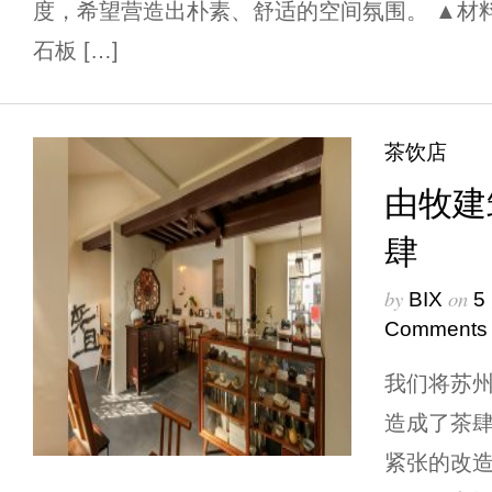
度，希望营造出朴素、舒适的空间氛围。 ▲材
石板 […]
茶饮店
由牧建
肆
by
on
BIX
5
Comments
我们将苏州
造成了茶
紧张的改