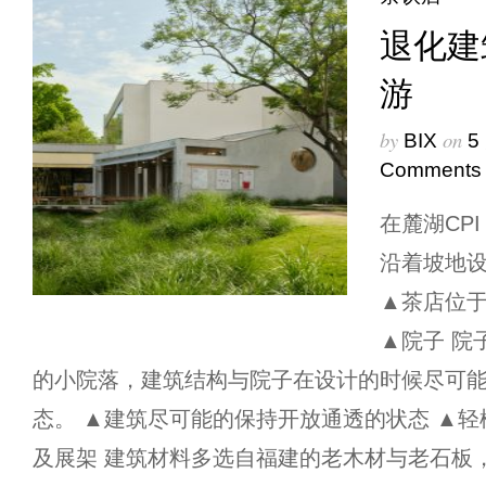
退化建
游
by
on
BIX
5
Comments
在麓湖CP
沿着坡地
▲茶店位于
▲院子 院
的小院落，建筑结构与院子在设计的时候尽可
态。 ▲建筑尽可能的保持开放通透的状态 ▲轻
及展架 建筑材料多选自福建的老木材与老石板