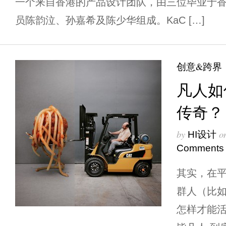
一个来自香港的产品设计团队，由三位毕业于
员陈韵泣、孙嘉希及陈少华组成。KaC […]
创意&跨界
凡人如
传奇？
by
o
HI设计
Comments
其实，在平
群人（比如
怎样才能活