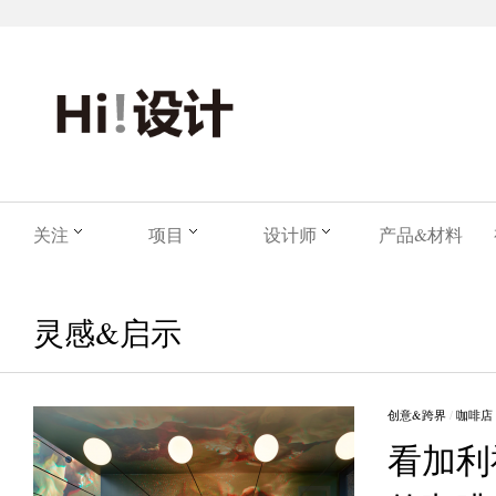
关注
项目
设计师
产品&材料
灵感&启示
创意&跨界
/
咖啡店
看加利