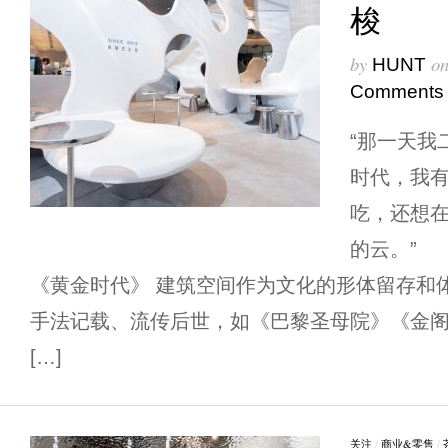
梭
by
o
HUNT
Comments
“那一天我
时代，我
吃，还想
的云。
《黄金时代》 建筑空间作为文化的形体留存和
手法记载、流传后世，如《巴黎圣母院》《金
[…]
关注
/
商业&零售
/