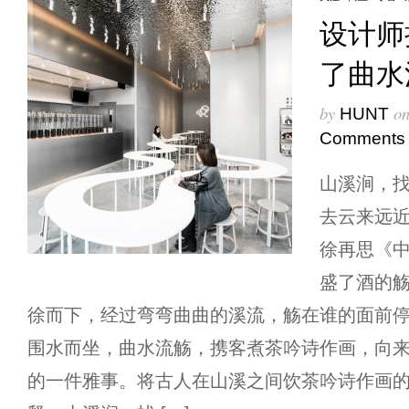
设计师
了曲水
by
o
HUNT
Comments
山溪涧，找
去云来远近
徐再思《中
盛了酒的
徐而下，经过弯弯曲曲的溪流，觞在谁的面前
围水而坐，曲水流觞，携客煮茶吟诗作画，向
的一件雅事。将古人在山溪之间饮茶吟诗作画