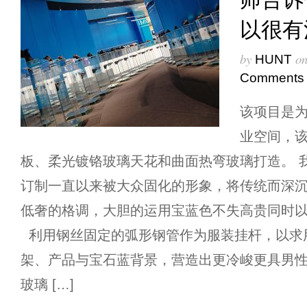
以很有
by
o
HUNT
Comments
该项目是为
业空间，
板、柔光镀铬玻璃天花和曲面热弯玻璃打造。 
订制一直以来被大众固化的形象，将传统而深
低奢的格调，大胆的运用宝蓝色不失高贵同时
利用钢丝固定的弧形钢管作为服装挂杆，以求
架、产品与宝石蓝背景，营造出更冷峻更具男性
玻璃 […]