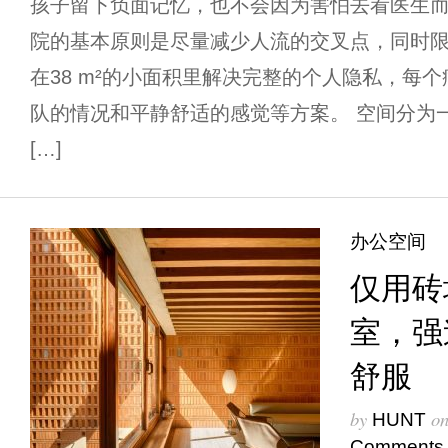
孩子留下负面记忆，也不会因为害怕去看医生
院的基本原则是尽量减少人流的交叉点，同时
在38 m²的小面积里解决完整的个人隐私，每
队的情况和平静舒适的感觉等方案。 空间分为
[…]
办公空间
仅用砖
室，强
舒服
by
o
HUNT
Comments