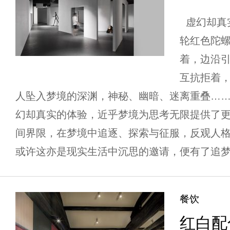
虚幻却真实
轮红色陀
着，边沿
互抗拒着
人坠入梦境的深渊，神秘、幽暗、迷离重叠……
幻却真实的体验，近乎梦境为思考无限提供了
间界限，在梦境中追逐、探索与征服，反观人
或许这亦是现实生活中沉思的邀请，便有了追梦。
餐饮
红白配