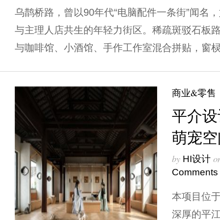
乌鹊桥路，曾以90年代“电脑配件一条街”闻名
与主理人店共生的年轻力街区。稀疏斑驳石板
与咖啡馆、小酒馆、手作工作室混合拼贴，窗棂雕
商业&零售
平介设
萌宠空
by
o
HI设计
Comments
本项目位
深厚的平江