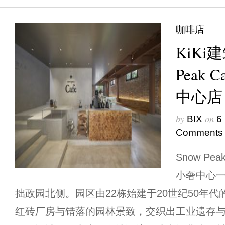
咖啡店
KiKi
Peak
中心店
by
on
BIX
6
Comments
Snow Pe
小奢中心
拙政园北侧。园区由22栋始建于20世纪50年
红砖厂房与错落的园林景致，交织出工业遗存