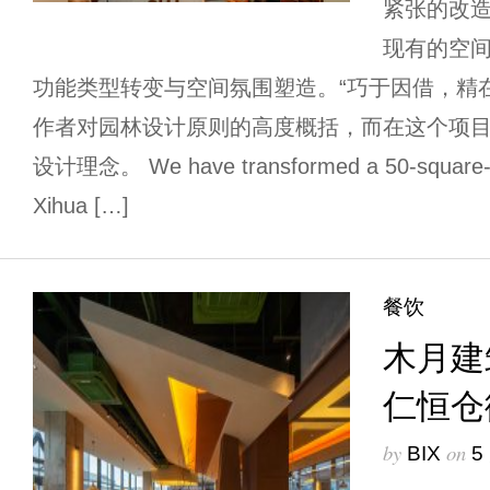
紧张的改
现有的空
功能类型转变与空间氛围塑造。“巧于因借，精
作者对园林设计原则的高度概括，而在这个项
设计理念。 We have transformed a 50-square-met
Xihua […]
餐饮
木月建
仁恒仓
by
on
BIX
5