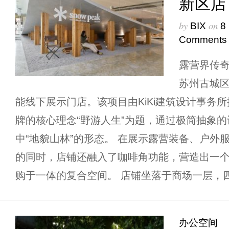
新区店
by
on
BIX
8
Comments
露营界传奇品
苏州古城
能线下展示门店。该项目由KiKi建筑设计事务
牌的核心理念“野游人生”为题，通过极简抽象
中“地貌山林”的形态。 在展示露营装备、户外
的同时，店铺还融入了咖啡角功能，营造出一
购于一体的复合空间。 店铺坐落于商场一层，四
办公空间