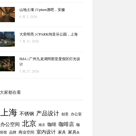
山地土壤 | Upturn酒吧，安徽
8 月 3, 2026
大奕明亮 | CPARK纯音乐公园，上海
7 月 31, 2026
HdA | 广州九龙湖阿那亚度假区灯光设
计
7 月 27, 2026
大家都在看
上海
产品设计
不锈钢
创意
办公室
北京
咖啡店
办公空间
咖啡
咖
南京
室内设计
商业空间
家具
家具&
啡馆
品牌