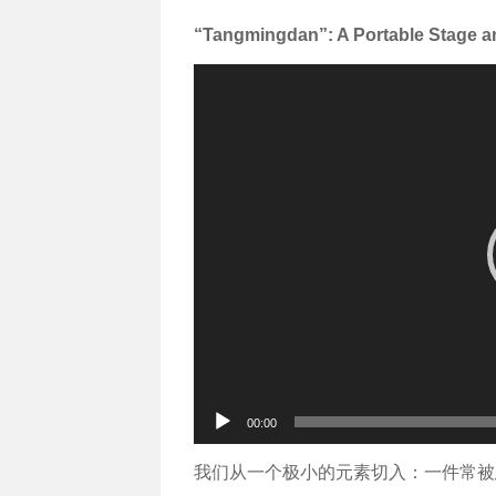
“Tangmingdan”: A Portable Stage an
视
频
播
放
器
00:00
我们从一个极小的元素切入：一件常被忽