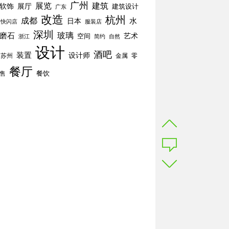
广州
展览
建筑
软饰
展厅
建筑设计
广东
改造
杭州
成都
水
日本
快闪店
服装店
深圳
玻璃
磨石
空间
艺术
简约
自然
浙江
设计
酒吧
装置
设计师
苏州
零
金属
餐厅
餐饮
售