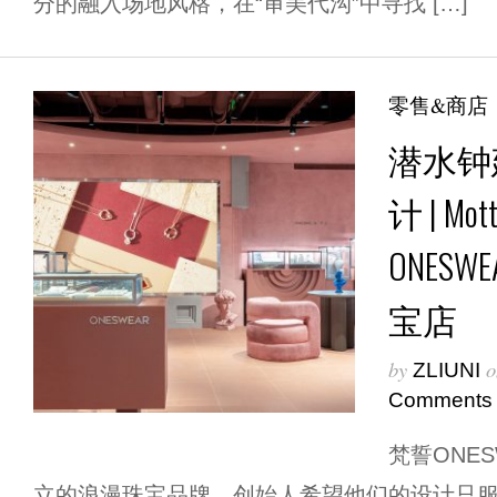
分的融入场地风格，在“审美代沟”中寻找 […]
零售&商店
潜水钟
计 | Mot
ONES
宝店
by
o
ZLIUNI
Comments
梵誓ONE
立的浪漫珠宝品牌，创始人希望他们的设计只服