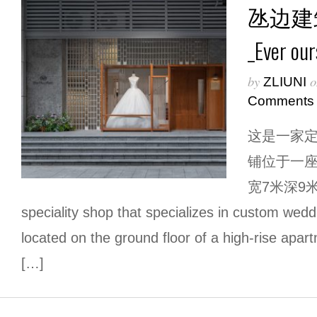
氹边建
_Ever our
by
o
ZLIUNI
Comments
这是一家
铺位于一
宽7米深9米的
speciality shop that specializes in custom wedd
located on the ground floor of a high-rise apart
[…]