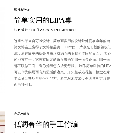
家具&软饰
简单实用的LIPA桌
by
on
•
HI设计
5 月 20, 2015
No Comments
这组作品来自可以设计，简单而实用的设计让他们在今年的台
湾文博会上赢得了文博精品奖。 LIPA由一片激光切割的钢板制
成，通过简单的折叠弯曲形成稳固的桌腿和坚固的桌面。 美妙
的地方在于，它没有固定的角度来确定哪一面是正面。哪一面
都可以做正面，看你觉得怎么放更舒服。 制作简单独特的LIPA
可以作为实用而有雕塑感的边桌、床头柜或者花架，摆放在家
里或者公共场所的任何地方。表面粉末喷漆，有圆形和方形桌
面两种可 […]
产品&服务
低调奢华的手工竹编