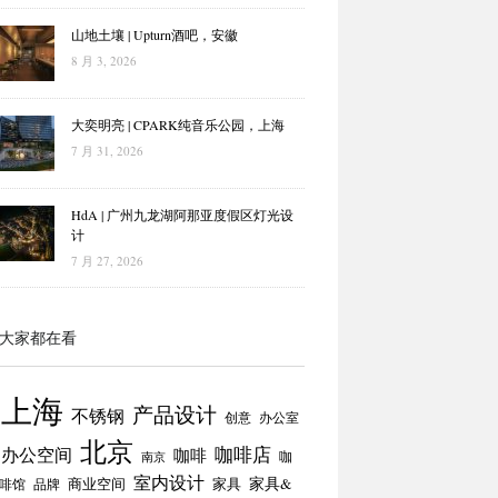
山地土壤 | Upturn酒吧，安徽
8 月 3, 2026
大奕明亮 | CPARK纯音乐公园，上海
7 月 31, 2026
HdA | 广州九龙湖阿那亚度假区灯光设
计
7 月 27, 2026
大家都在看
上海
产品设计
不锈钢
创意
办公室
北京
咖啡店
办公空间
咖啡
咖
南京
室内设计
商业空间
家具
家具&
啡馆
品牌