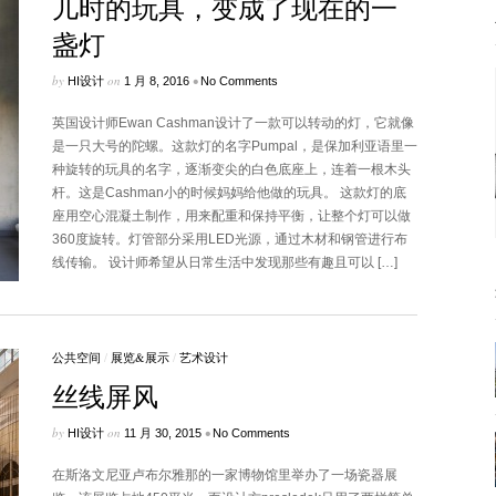
儿时的玩具，变成了现在的一
盏灯
by
on
•
HI设计
1 月 8, 2016
No Comments
英国设计师Ewan Cashman设计了一款可以转动的灯，它就像
是一只大号的陀螺。这款灯的名字Pumpal，是保加利亚语里一
种旋转的玩具的名字，逐渐变尖的白色底座上，连着一根木头
杆。这是Cashman小的时候妈妈给他做的玩具。 这款灯的底
座用空心混凝土制作，用来配重和保持平衡，让整个灯可以做
360度旋转。灯管部分采用LED光源，通过木材和钢管进行布
线传输。 设计师希望从日常生活中发现那些有趣且可以 […]
公共空间
/
展览&展示
/
艺术设计
丝线屏风
by
on
•
HI设计
11 月 30, 2015
No Comments
在斯洛文尼亚卢布尔雅那的一家博物馆里举办了一场瓷器展