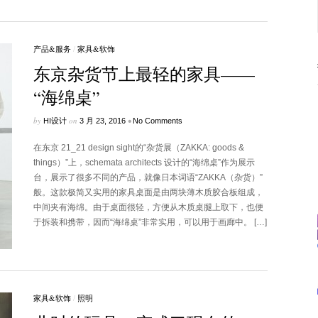
产品&服务
/
家具&软饰
东京杂货节上最轻的家具——
“海绵桌”
by
on
•
HI设计
3 月 23, 2016
No Comments
在东京 21_21 design sight的“杂货展（ZAKKA: goods &
things）”上，schemata architects 设计的“海绵桌”作为展示
台，展示了很多不同的产品，就像日本词语“ZAKKA（杂货）”
般。这款极简又实用的家具桌面是由两块薄木质胶合板组成，
中间夹有海绵。由于桌面很轻，方便从木质桌腿上取下，也便
于拆装和携带，因而“海绵桌”非常实用，可以用于画廊中。 […]
家具&软饰
/
照明