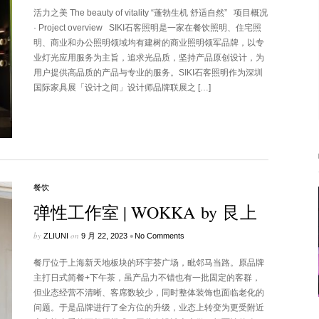
活力之美 The beauty of vitality “蓬勃生机 舒适自然” 项目概况
· Project overview SIKI石客照明是一家在餐饮照明、住宅照
明、商业和办公照明领域均有建树的商业照明领军品牌，以专
业灯光应用服务为主旨，追求光品质，坚持产品原创设计，为
用户提供高品质的产品与专业的服务。SIKI石客照明作为深圳
国际家具展「设计之间」设计师品牌联展之 […]
餐饮
弹性工作室 | WOKKA by 艮上
by
on
•
ZLIUNI
9 月 22, 2023
No Comments
餐厅位于上海新天地板块的环宇荟广场，毗邻马当路。原品牌
主打日式简餐+下午茶，虽产品力不错也有一批固定的客群，
但业态经营不清晰、客席数较少，同时整体装饰也面临老化的
问题。于是品牌进行了全方位的升级，业态上转变为更受附近