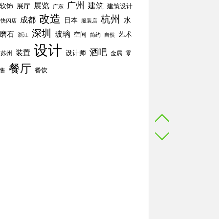
广州
展览
建筑
软饰
展厅
建筑设计
广东
改造
杭州
成都
水
日本
快闪店
服装店
深圳
玻璃
磨石
空间
艺术
简约
自然
浙江
设计
酒吧
装置
设计师
苏州
零
金属
餐厅
餐饮
售