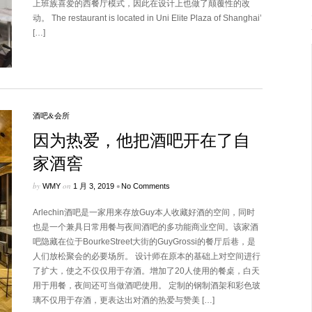
上班族喜爱的西餐厅模式，因此在设计上也做了颠覆性的改
动。 The restaurant is located in Uni Elite Plaza of Shanghai’
[…]
酒吧&会所
因为热爱，他把酒吧开在了自
家酒窖
by
on
•
WMY
1 月 3, 2019
No Comments
Arlechin酒吧是一家用来存放Guy本人收藏好酒的空间，同时
也是一个兼具日常用餐与夜间酒吧的多功能商业空间。该家酒
吧隐藏在位于BourkeStreet大街的GuyGrossi的餐厅后巷，是
人们放松聚会的必要场所。 设计师在原本的基础上对空间进行
了扩大，使之不仅仅用于存酒。增加了20人使用的餐桌，白天
用于用餐，夜间还可当做酒吧使用。 定制的钢制酒架和彩色玻
璃不仅用于存酒，更表达出对酒的热爱与赞美 […]