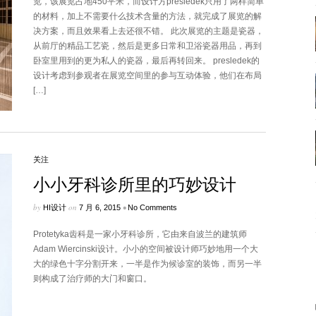
览，该展览占地450平米，而设计方presledek只用了两样简单
的材料，加上不需要什么技术含量的方法，就完成了展览的解
决方案，而且效果看上去还很不错。 此次展览的主题是瓷器，
从前厅的精品工艺瓷，然后是更多日常和卫浴瓷器用品，再到
卧室里用到的更为私人的瓷器，最后再转回来。 presledek的
设计考虑到参观者在展览空间里的参与互动体验，他们在布局
[…]
关注
小小牙科诊所里的巧妙设计
by
on
•
HI设计
7 月 6, 2015
No Comments
Protetyka齿科是一家小牙科诊所，它由来自波兰的建筑师
Adam Wiercinski设计。小小的空间被设计师巧妙地用一个大
大的绿色十字分割开来，一半是作为候诊室的装饰，而另一半
则构成了治疗师的大门和窗口。