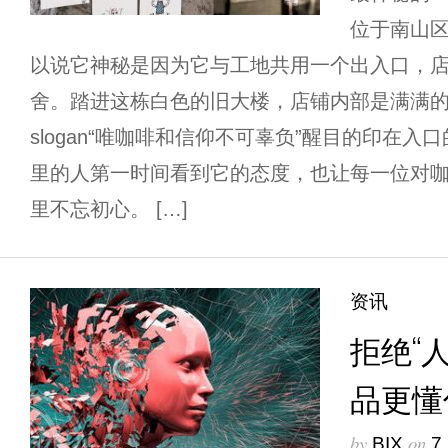
位于南山区
以说它神秘是因为它与工地共用一个出入口，
舍。踏进这栋白色的旧大楼，店铺内部是满满的lof
slogan“唯咖啡和信仰不可辜负”醒目的印在
里的人第一时间看到它的态度，也让每一位对
里不忘初心。 […]
资讯
拒绝“人
品更懂
by
on
BIX
7