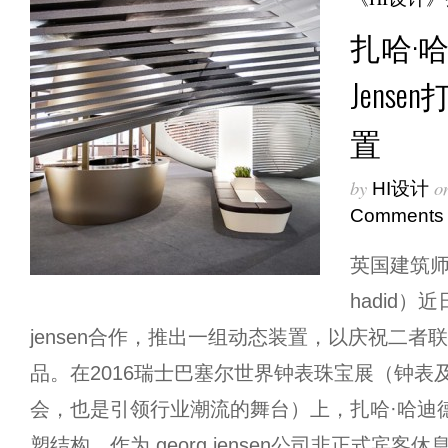
扎哈·哈
Jens
置
by
o
HI设计
Comments
英国建筑师
hadid）
jensen合作，推出一组动态装置，以庆祝二
品。在2016瑞士巴塞尔世界钟表珠宝展（钟表
会，也是引领行业潮流的舞台）上，扎哈·哈迪
塑结构，作为 georg jensen公司非正式宾