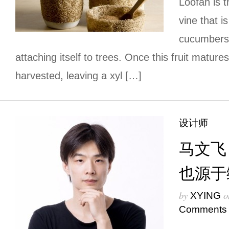
Loofah is t
vine that i
cucumbers 
attaching itself to trees. Once this fruit matures
harvested, leaving a xyl […]
设计师
马文飞：
也源于
by
o
XYING
Comments