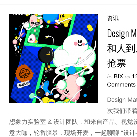
资讯
Design
和人到
抢票
by
on
BIX
1
Comments
Design 
次我们带
想象力实验室 & 设计团队，和来自产品、视觉
意大咖，轮番脑暴，现场开麦，一起聊聊 “设计与