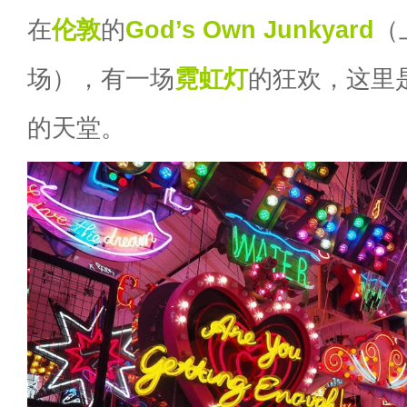
在
伦敦
的
God’s Own Junkyard
（
场），有一场
霓虹灯
的狂欢，这里
的天堂。