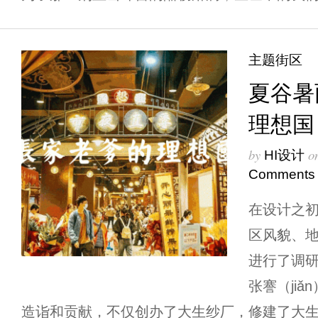
主题街区
夏谷暑
理想国
by
o
HI设计
Comments
在设计之
区风貌、
进行了调
张謇（ji
造诣和贡献，不仅创办了大生纱厂，修建了大