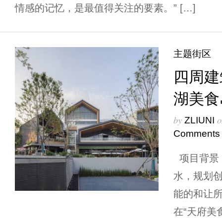
情感的记忆，是最值得关注的要素。” […]
主题街区
四周建
湖美食
by
o
ZLIUNI
Comments
项目背景 
水，规划
能的和让
在“天府美