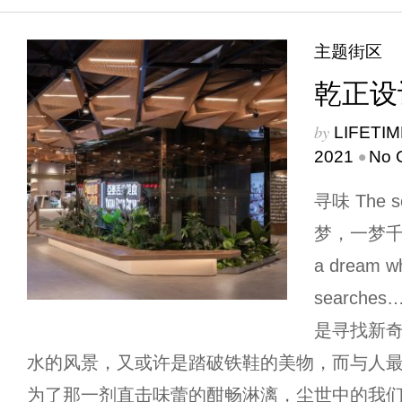
主题街区
乾正设
by
LIFETI
•
2021
No 
寻味 The se
梦，一梦千寻……
a dream wh
search
是寻找新
水的风景，又或许是踏破铁鞋的美物，而与人
为了那一剂直击味蕾的酣畅淋漓，尘世中的我们可