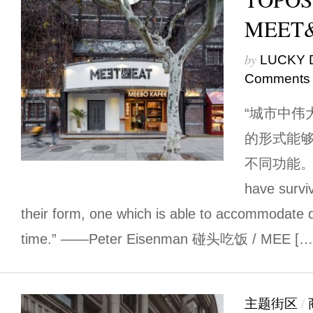
MEET
by
LUCKY 
Comments
“城市中伟
的形式能
不同功能。” “T
have survi
their form, one which is able to accommodate d
time.” ——Peter Eisenman 碰头吃饭 / MEE […
主题街区
/