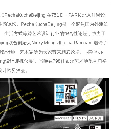
chaKuchaBeijing 在751 D・PARK 北京时尚设
坛。PechaKuchaBeijing是一个聚焦国内外建筑
、生活方式等跨艺术设计行业的综合性论坛，致力于
ng联合创始人Nicky Meng 和Lucia Rampanti邀请了
服装设计师、艺术家等为大家带来精彩论坛。同期举办
eijing设计师概念展”。当晚在798佳布尔艺术地毯空间举
术设计跨界酒会。