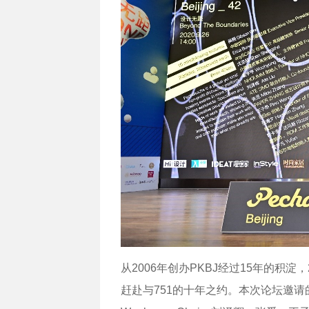
从2006年创办PKBJ经过15年的积淀
赶赴与751的十年之约。本次论坛邀请的嘉