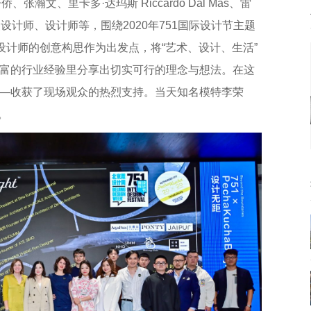
侨、张瀚文、里卡多·达玛斯 Riccardo Dal Mas、雷
设计师、设计师等，围绕2020年751国际设计节主题
设计师的创意构思作为出发点，将“艺术、设计、生活”
富的行业经验里分享出切实可行的理念与想法。在这
—收获了现场观众的热烈支持。当天知名模特李荣
。