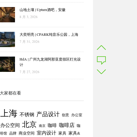
山地土壤 | Upturn酒吧，安徽
8 月 3, 2026
大奕明亮 | CPARK纯音乐公园，上海
7 月 31, 2026
HdA | 广州九龙湖阿那亚度假区灯光设
计
7 月 27, 2026
大家都在看
上海
产品设计
不锈钢
创意
办公室
北京
咖啡店
办公空间
咖啡
咖
南京
室内设计
商业空间
家具
家具&
啡馆
品牌