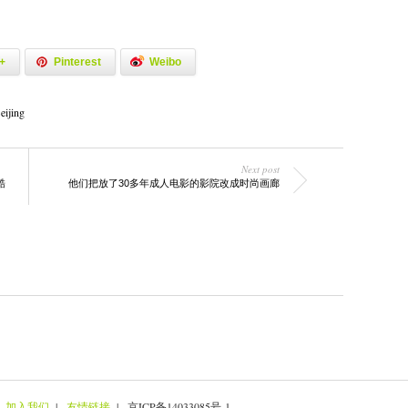
+
Pinterest
Weibo
ijing
Next post
酷
他们把放了30多年成人电影的影院改成时尚画廊
|
加入我们
|
友情链接
| 京ICP备14033085号-1