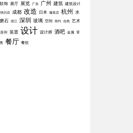
广州
展览
建筑
软饰
展厅
建筑设计
广东
改造
杭州
成都
水
日本
快闪店
服装店
深圳
玻璃
磨石
空间
艺术
简约
自然
浙江
设计
酒吧
装置
设计师
苏州
零
金属
餐厅
餐饮
售