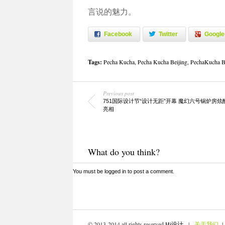
言说的魅力。
Facebook
Twitter
Google
Tags:
Pecha Kucha
,
Pecha Kucha Beijing
,
PechaKucha Be
Previous post
751国际设计节“设计无距”开幕 魔幻六号锅炉房炫
亮相
What do you think?
You must be
logged in
to post a comment.
© 2013-2014 all rights reserved
Hi设计
. |
关于我们