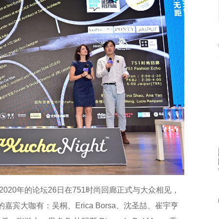
，2020年的论坛26日在751时尚回廊正式与大众相见，
宾大咖有：吴桐、Erica Borsa、沈圣喆、崔宇亨