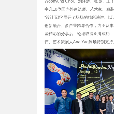
Woohyung Choi、刘泽辉、张觅、王子
宇凡10位国内外建筑师、艺术家、服装
“设计无距”展开了场场的精彩演讲。以
创新融合、多产业跨界合作，力图从丰
些精彩的分享后，论坛取得圆满成功—
伟、艺术策展人Ana Yao到场特别支持