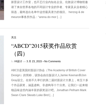
新晋设计工作室，也不乏行业内知名企业。伦敦设计博物馆邀
请了来自世界各地的不同设计专业的学者、专家及从业者精心
筛选，最终选出名单中这些最具潜力的项目。 herzog & de
meuron事务所作品：“arena do mor […]
关注
“ABCD”2015获奖作品欣赏
（四）
by
on
•
HI设计
3 月 23, 2015
No Comments
ABCD是英国封面设计协会（The Academy of British Cover
Design）的简称，该协会由出版设计人Jamie Keenan和Jon
Gray设立。在前不久举行的第二届封面设计大赛上，有五十多
个作品获奖，涵盖虚构、非虚构等十个分类。让我们一起来细
细品味这些内涵丰富的获奖设计吧。Jonathan Pelham Mark
Swan Clare Skeats Luke Bird […]