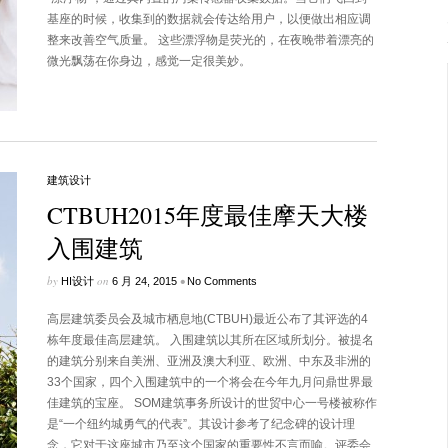
基座的时候，收集到的数据就会传达给用户，以便做出相应调
整来改善空气质量。 这些漂浮物是荧光的，在夜晚带着漂亮的
微光飘荡在你身边，感觉一定很美妙。
建筑设计
CTBUH2015年度最佳摩天大楼
入围建筑
by
on
•
HI设计
6 月 24, 2015
No Comments
高层建筑委员会及城市栖息地(CTBUH)最近公布了其评选的4
栋年度最佳高层建筑。 入围建筑以其所在区域所划分。被提名
的建筑分别来自美洲、亚洲及澳大利亚、欧洲、中东及非洲的
33个国家，四个入围建筑中的一个将会在今年九月问鼎世界最
佳建筑的宝座。 SOM建筑事务所设计的世贸中心一号楼被称作
是“一个纽约城勇气的代表”。其设计参考了纪念碑的设计理
念，它对于这座城市乃至这个国家的重要性不言而喻。评委会