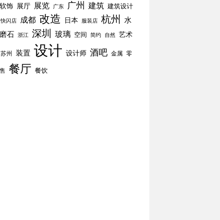
广州
展览
建筑
软饰
展厅
建筑设计
广东
改造
杭州
成都
水
日本
快闪店
服装店
深圳
玻璃
磨石
空间
艺术
简约
自然
浙江
设计
酒吧
装置
设计师
苏州
零
金属
餐厅
餐饮
售