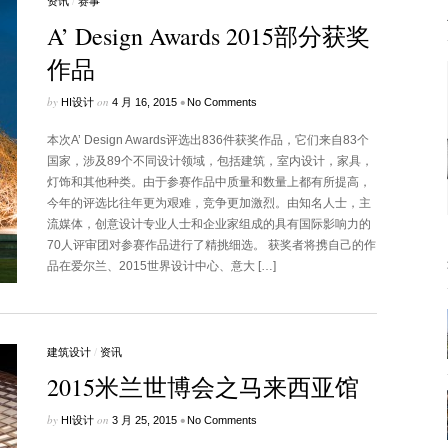
资讯
/
赛事
A’ Design Awards 2015部分获奖
作品
by
on
•
HI设计
4 月 16, 2015
No Comments
本次A’ Design Awards评选出836件获奖作品，它们来自83个
国家，涉及89个不同设计领域，包括建筑，室内设计，家具，
灯饰和其他种类。由于参赛作品中质量和数量上都有所提高，
今年的评选比往年更为艰难，竞争更加激烈。由知名人士，主
流媒体，创意设计专业人士和企业家组成的具有国际影响力的
70人评审团对参赛作品进行了精挑细选。 获奖者将携自己的作
品在爱尔兰、2015世界设计中心、意大 […]
建筑设计
/
资讯
2015米兰世博会之马来西亚馆
by
on
•
HI设计
3 月 25, 2015
No Comments