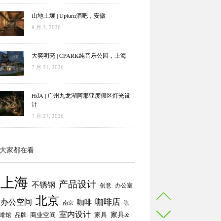
山地土壤 | Upturn酒吧，安徽
8 月 3, 2026
大奕明亮 | CPARK纯音乐公园，上海
7 月 31, 2026
HdA | 广州九龙湖阿那亚度假区灯光设
计
7 月 27, 2026
大家都在看
上海
产品设计
不锈钢
创意
办公室
北京
咖啡店
办公空间
咖啡
咖
南京
室内设计
商业空间
家具
家具&
啡馆
品牌