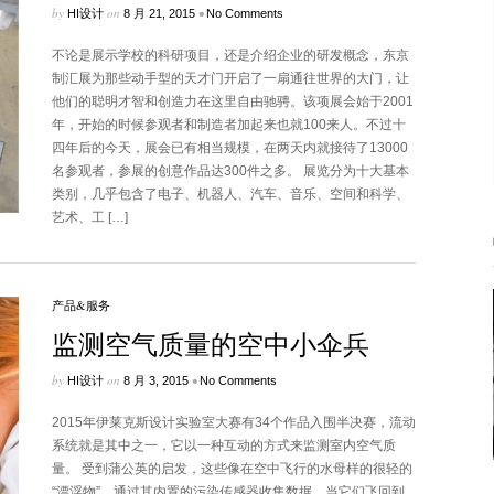
by
on
•
HI设计
8 月 21, 2015
No Comments
不论是展示学校的科研项目，还是介绍企业的研发概念，东京
制汇展为那些动手型的天才门开启了一扇通往世界的大门，让
他们的聪明才智和创造力在这里自由驰骋。该项展会始于2001
年，开始的时候参观者和制造者加起来也就100来人。不过十
四年后的今天，展会已有相当规模，在两天内就接待了13000
名参观者，参展的创意作品达300件之多。 展览分为十大基本
类别，几乎包含了电子、机器人、汽车、音乐、空间和科学、
艺术、工 […]
产品&服务
监测空气质量的空中小伞兵
by
on
•
HI设计
8 月 3, 2015
No Comments
2015年伊莱克斯设计实验室大赛有34个作品入围半决赛，流动
系统就是其中之一，它以一种互动的方式来监测室内空气质
量。 受到蒲公英的启发，这些像在空中飞行的水母样的很轻的
“漂浮物”，通过其内置的污染传感器收集数据。当它们飞回到