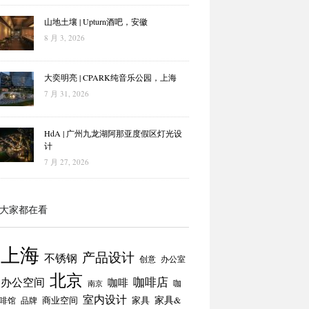
山地土壤 | Upturn酒吧，安徽
8 月 3, 2026
大奕明亮 | CPARK纯音乐公园，上海
7 月 31, 2026
HdA | 广州九龙湖阿那亚度假区灯光设
计
7 月 27, 2026
大家都在看
上海
产品设计
不锈钢
创意
办公室
北京
咖啡店
办公空间
咖啡
咖
南京
室内设计
商业空间
家具
家具&
啡馆
品牌