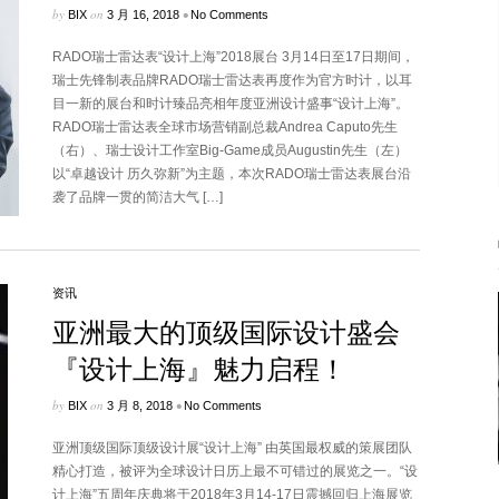
by
on
•
BIX
3 月 16, 2018
No Comments
RADO瑞士雷达表“设计上海”2018展台 3月14日至17日期间，
瑞士先锋制表品牌RADO瑞士雷达表再度作为官方时计，以耳
目一新的展台和时计臻品亮相年度亚洲设计盛事“设计上海”。
RADO瑞士雷达表全球市场营销副总裁Andrea Caputo先生
（右）、瑞士设计工作室Big-Game成员Augustin先生（左）
以“卓越设计 历久弥新”为主题，本次RADO瑞士雷达表展台沿
袭了品牌一贯的简洁大气 […]
资讯
亚洲最大的顶级国际设计盛会
『设计上海』魅力启程！
by
on
•
BIX
3 月 8, 2018
No Comments
亚洲顶级国际顶级设计展“设计上海” 由英国最权威的策展团队
精心打造，被评为全球设计日历上最不可错过的展览之一。“设
计上海”五周年庆典将于2018年3月14-17日震撼回归上海展览