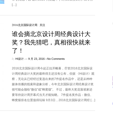
[…]
2016北京国际设计周
/
关注
谁会摘北京设计周经典设计大
奖？我先猜吧，真相很快就来
了！
by
on
•
HI设计
9 月 23, 2016
No Comments
2016北京国际设计周今起正拉开帷幕，尽管2016北京国际设
计周经典设计大奖的最终得主还没有公布，但据 《Hi设计》观
察，无论从已经经过复选出来的7件提名作品中，还是从种种
媒体传播的线索和迹象分析，今年北京国际设计周经典设计奖
很可能会颁给“微信”或“蜂窝煤”。 不过，最终大奖花落谁家还
要等待设计周开幕式当天才能知晓。 7件提名奖作品：微信、
蜂窝煤排名位置值得玩味 9月3日，2016北京国际设计周经 […]