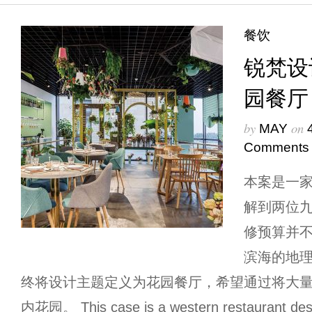
餐饮
锐梵设
园餐厅
by
on
MAY
Comments
本案是一
解到两位
修预算并
滨海的地
终将设计主题定义为花园餐厅，希望通过将大
内花园。 This case is a western restaurant desi