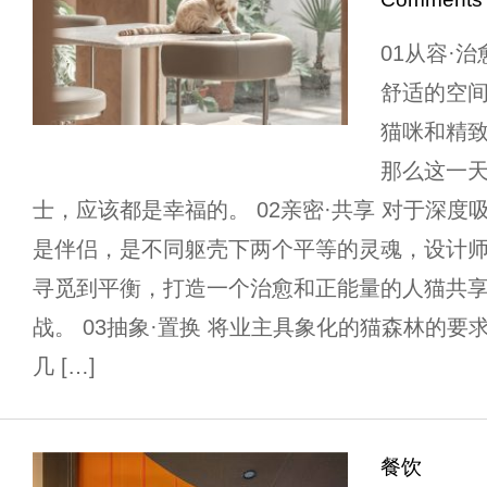
01从容·
舒适的空
猫咪和精
那么这一
士，应该都是幸福的。 02亲密·共享 对于深
是伴侣，是不同躯壳下两个平等的灵魂，设计
寻觅到平衡，打造一个治愈和正能量的人猫共
战。 03抽象·置换 将业主具象化的猫森林的
几 […]
餐饮