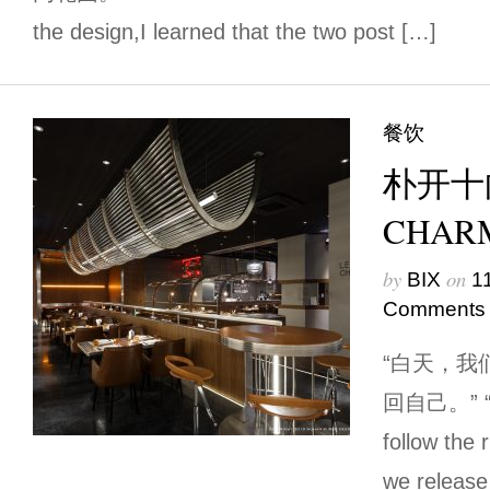
the design,I learned that the two post […]
餐饮
朴开十
CHA
by
on
BIX
1
Comments
“白天，我
回自己。” “D
follow the 
we relea