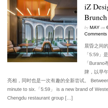
iZ Des
Brunch
by
on
MAY
Comments
晨昏之间
「5:59
「Bura
牌，以早
亮相，同时也是一次有趣的全新尝试。 Between dawn
minute to six.「5:59」 is a new brand of Weste
Chengdu restaurant group […]