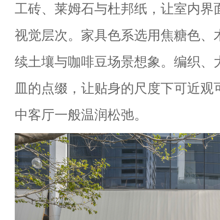
工砖、莱姆石与杜邦纸，让室内界
视觉层次。家具色系选用焦糖色、
续土壤与咖啡豆场景想象。编织、
皿的点缀，让贴身的尺度下可近观
中客厅一般温润松弛。