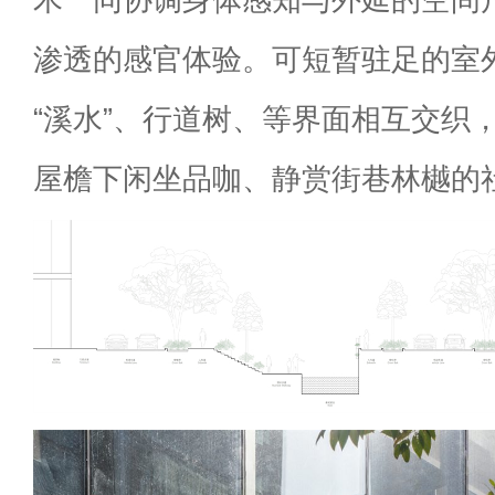
渗透的感官体验。可短暂驻足的室
“溪水”、行道树、等界面相互交织
屋檐下闲坐品咖、静赏街巷林樾的