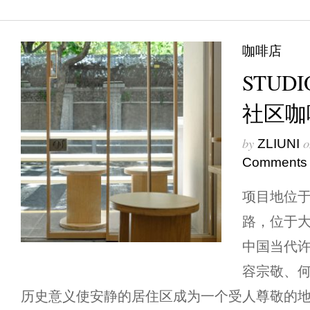
咖啡店
STUDI
社区咖
by
o
ZLIUNI
Comments
项目地位
路，位于
中国当代
容宗敬、
历史意义使安静的居住区成为一个受人尊敬的