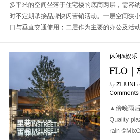
多平米的空间坐落于住宅楼的底商两层，需容
时不定期承接品牌快闪营销活动。一层空间狭
口与垂直交通使用；二层作为主要的办公及活动空
休闲&娱乐
FLO
by
o
ZLIUNI
Comments
▲傍晚雨后
Quality pla
rain ©Mix