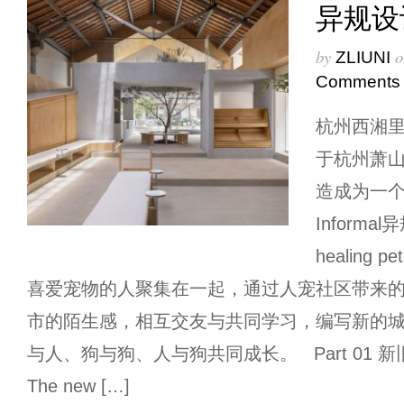
异规设计｜
by
o
ZLIUNI
Comments
杭州西湘
于杭州萧
造成为一
Inform
healin
喜爱宠物的人聚集在一起，通过人宠社区带来
市的陌生感，相互交友与共同学习，编写新的
与人、狗与狗、人与狗共同成长。 Part 01 
The new […]