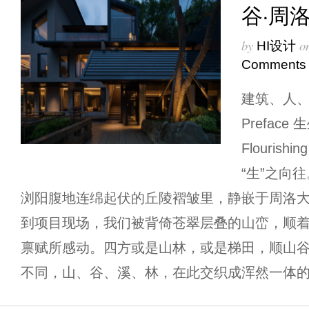
谷·周
by
o
HI设计
Comments
建筑、人、
Preface​ 
Flouris
“生”之向
浏阳腹地连绵起伏的丘陵褶皱里，静嵌于周洛
到项目现场，我们被背倚苍翠层叠的山峦，顺
禀赋所感动。四方或是山林，或是梯田，顺山
不同，山、谷、溪、林，在此交织成浑然一体的自