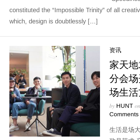
constituted the “Impossible Trinity” of all creat
which, design is doubtlessly […]
资讯
家天地
分会场
场生活
by
o
HUNT
Comments
生活是场