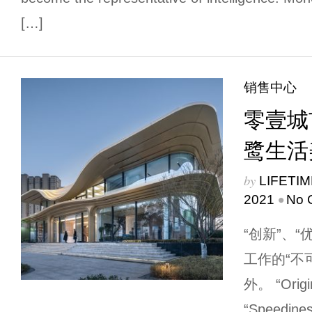
[…]
销售中心
零壹城
鹭生活
by
LIFETI
•
2021
No 
“创新”、“
工作的“不
外。 “Origin
“Speedines