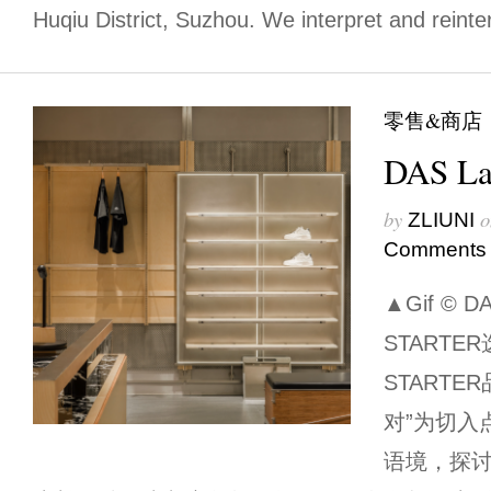
Huqiu District, Suzhou. We interpret and reinte
零售&商店
DAS L
by
o
ZLIUNI
Comments
▲Gif © DA
STARTE
START
对”为切入
语境，探