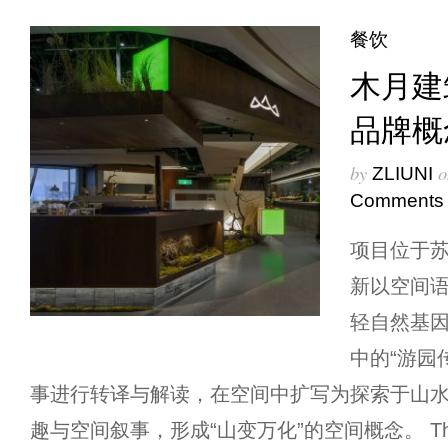
餐饮
木月建
品牌概
by
o
ZLIUNI
Comments
项目位于
新以空间
轻自然基
中的“游园
事进行转译与解读，在空间中扩写为探索于山
趣与空间叙事，形成“山变万化”的空间概念。 The projec