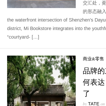
交汇处，覔
的形态融入
the waterfront intersection of Shenzhen’s Day
district, Mi Bookstore integrates into the youthfu
“courtyard- […]
商业&零售
品牌的
何表达
了
by
on
TATE