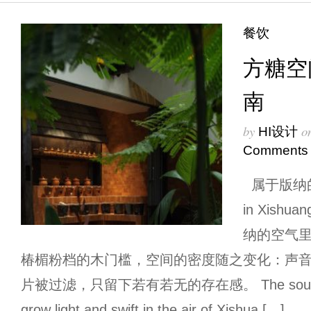
餐饮
方糖空
南
by
o
HI设计
Comments
属于版纳的热带
in Xish
纳的空气
椿楣粉档的木门槛，空间的密度随之变化：声
片被过滤，只留下若有若无的存在感。 The sounds of 
grow light and swift in the air of Xishua […]