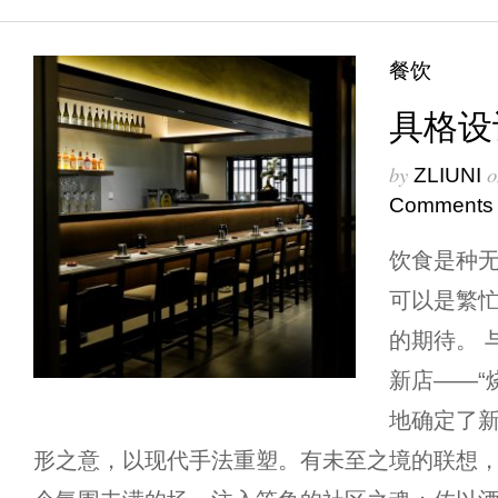
餐饮
具格设
by
o
ZLIUNI
Comments
饮食是种
可以是繁
的期待。 
新店——“
地确定了
形之意，以现代手法重塑。有未至之境的联想