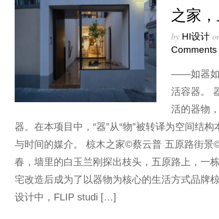
之家，
by
o
HI设计
Comments
——如器
活容器。 器
活的器物
器。在本项目中，“器”从“物”被转译为空间结
与时间的媒介。 椋木之家©️蔡云普 五原路街景
春，墙里的白玉兰刚探出枝头，五原路上，一
宅改造后成为了以器物为核心的生活方式品牌
设计中，FLIP studi […]