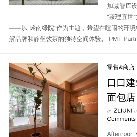
加减智库
“茶理宜世
——以“岭南绿院”作为主题，希望在喧闹的环
解品牌和静坐饮茶的独特空间体验。 PMT Partners h
零售&商店
口口建筑设
面包店
by
o
ZLIUNI
Comments
Aftern