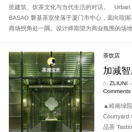
统建筑、饮茶⽂化与当代⽣活的对话。 Urban 
BASAO 磐基茶室坐落于厦⻔市中⼼，⾯向喧
商场拐⻆处⼀隅。设计师期望为商业氛围的场地 
茶饮店
加减智
by
o
ZLIUNI
Comments
▲岭南绿院©曾
Courtya
品茶 Tastin