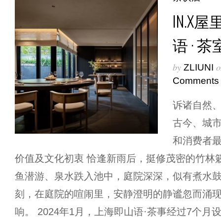
IN.
语 · 茶
by
o
ZLIUNI
Comments
诉诸自然、
古今、城市
和消费者最
价值及文化初衷 恰逢新雨后，挺修茂密的竹林
鱼潜游、泉水跌入池中，庭院深深，似有煮水
刻，在庭院的喧闹里，安静澄明的静谧忽而涌
响。 2024年1月，上海即山语·茶事经过7个月