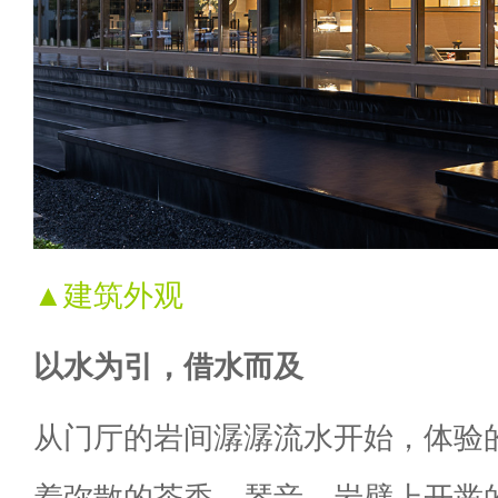
▲建筑外观
以水为引，借水而及
从门厅的岩间潺潺流水开始，体验
着弥散的茶香、琴音，岩壁上开凿