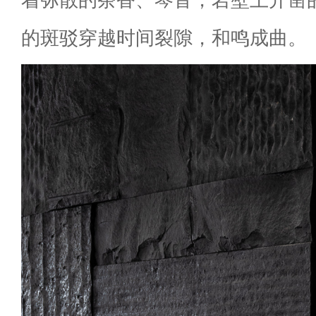
的斑驳穿越时间裂隙，和鸣成曲。