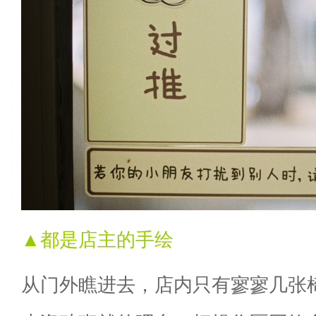
▲都是店主的手绘
从门外瞧进去，店内只有寥寥几张