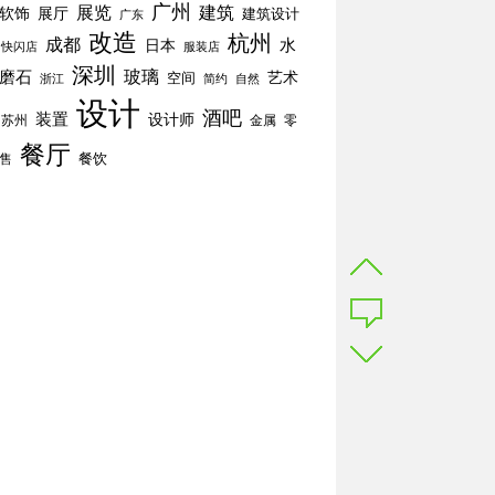
广州
展览
建筑
软饰
展厅
建筑设计
广东
改造
杭州
成都
水
日本
快闪店
服装店
深圳
玻璃
磨石
空间
艺术
简约
自然
浙江
设计
酒吧
装置
设计师
苏州
零
金属
餐厅
餐饮
售