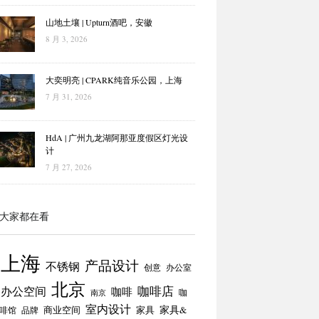
山地土壤 | Upturn酒吧，安徽
8 月 3, 2026
大奕明亮 | CPARK纯音乐公园，上海
7 月 31, 2026
HdA | 广州九龙湖阿那亚度假区灯光设
计
7 月 27, 2026
大家都在看
上海
产品设计
不锈钢
创意
办公室
北京
咖啡店
办公空间
咖啡
咖
南京
室内设计
商业空间
家具
家具&
啡馆
品牌