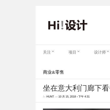
关注
项目
设计师
商业&零售
坐在意大利门廊下看
by
on
•
HUNT
10 月 15, 2018
下午 4:31