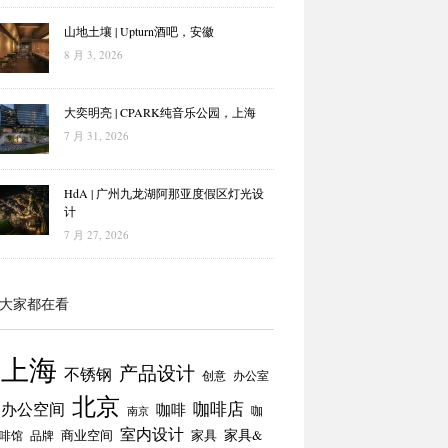
山地土壤 | Upturn酒吧，安徽
8 月 3, 2026
大奕明亮 | CPARK纯音乐公园，上海
7 月 31, 2026
HdA | 广州九龙湖阿那亚度假区灯光设
计
7 月 27, 2026
大家都在看
上海
产品设计
不锈钢
创意
办公室
北京
咖啡店
办公空间
咖啡
咖
南京
室内设计
商业空间
家具
家具&
啡馆
品牌