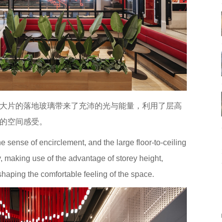
大片的落地玻璃带来了充沛的光与能量，利用了层高
的空间感受。
 sense of encirclement, and the large floor-to-ceiling
, making use of the advantage of storey height,
shaping the comfortable feeling of the space.