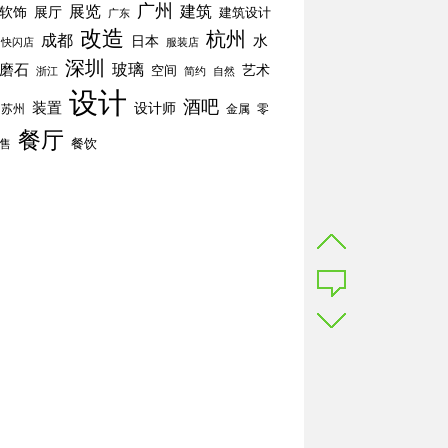
广州
展览
建筑
软饰
展厅
建筑设计
广东
改造
杭州
成都
水
日本
快闪店
服装店
深圳
玻璃
磨石
空间
艺术
简约
自然
浙江
设计
酒吧
装置
设计师
苏州
零
金属
餐厅
餐饮
售