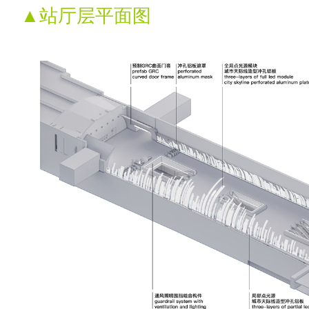
▲站厅层平面图