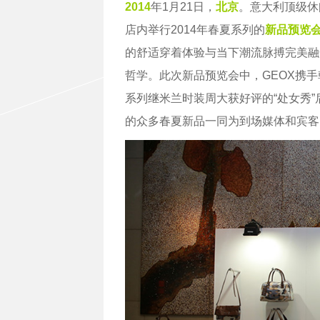
2014
年1月21日，
北京
。意大利顶级休
店内举行2014年春夏系列的
新品预览
的舒适穿着体验与当下潮流脉搏完美融
哲学。此次新品预览会中，GEOX携手韩国先锋
系列继米兰时装周大获好评的“处女秀
的众多春夏新品一同为到场媒体和宾客点