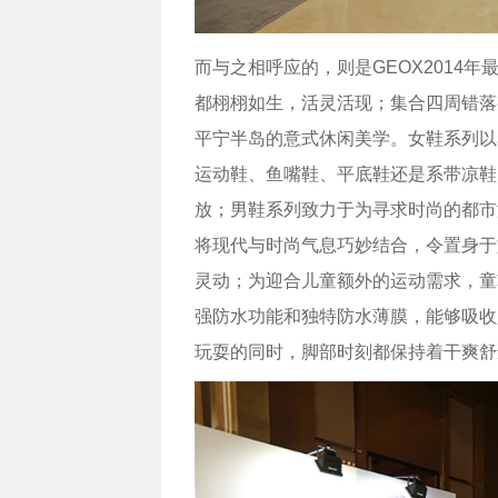
而与之相呼应的，则是GEOX2014
都栩栩如生，活灵活现；集合四周错落
平宁半岛的意式休闲美学。女鞋系列以
运动鞋、鱼嘴鞋、平底鞋还是系带凉鞋
放；男鞋系列致力于为寻求时尚的都市
将现代与时尚气息巧妙结合，令置身于
灵动；为迎合儿童额外的运动需求，童
强防水功能和独特防水薄膜，能够吸收
玩耍的同时，脚部时刻都保持着干爽舒