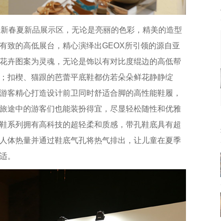
年最新春夏新品展示区，无论是亮丽的色彩，精美的造型
有致的高低展台，精心演绎出GEOX所引领的源自亚
花卉图案为灵魂，无论是饰以有对比度绲边的高低帮
；扣楔、猫跟的芭蕾平底鞋都仿若朵朵鲜花静静绽
游客精心打造设计前卫同时舒适合脚的高性能鞋履，
旅途中的游客们也能装扮得宜，尽显轻松随性和优雅
鞋系列拥有高科技的超轻柔和质感，带孔鞋底具有超
人体热量并通过鞋底气孔将热气排出，让儿童在夏季
适。