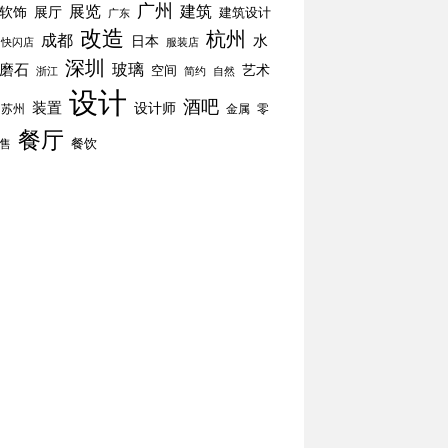
广州
展览
建筑
软饰
展厅
建筑设计
广东
改造
杭州
成都
水
日本
快闪店
服装店
深圳
玻璃
磨石
空间
艺术
简约
自然
浙江
设计
酒吧
装置
设计师
苏州
零
金属
餐厅
餐饮
售