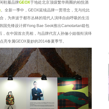
闲鞋履品牌
GEOX
于地处北京顶级繁华商圈的柏悦酒
会
。全新一季中，GEOX延续品牌一贯理念，无与伦比
合，为奔波于都市丛林的现代人演绎自由呼吸的生活
设计师Yong Bae Seok推出Camotartan箱包
”后，在中国首次亮相，与品牌代言人孙俪小姐领衔演绎
亮专属GEOX曼妙的2014春夏季节。