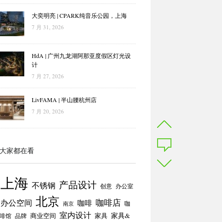
大奕明亮 | CPARK纯音乐公园，上海
7 月 31, 2026
HdA | 广州九龙湖阿那亚度假区灯光设
计
7 月 27, 2026
LivFAMA | 半山腰杭州店
7 月 20, 2026
大家都在看
上海
产品设计
不锈钢
创意
办公室
北京
咖啡店
办公空间
咖啡
咖
南京
室内设计
商业空间
家具
家具&
啡馆
品牌