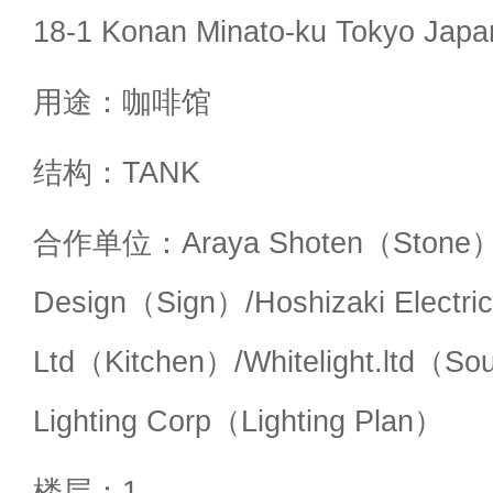
18-1 Konan Minato-ku Tokyo Japa
用途：咖啡馆
结构：TANK
合作单位：Araya Shoten（Stone）
Design（Sign）/Hoshizaki Electri
Ltd（Kitchen）/Whitelight.ltd（So
Lighting Corp（Lighting Plan）
楼层：1