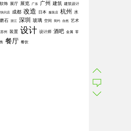
广州
展览
建筑
软饰
展厅
建筑设计
广东
改造
杭州
成都
水
日本
快闪店
服装店
深圳
玻璃
磨石
空间
艺术
简约
自然
浙江
设计
酒吧
装置
设计师
苏州
零
金属
餐厅
餐饮
售