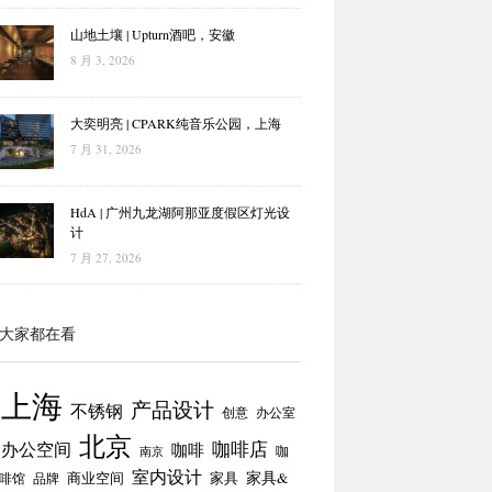
山地土壤 | Upturn酒吧，安徽
8 月 3, 2026
大奕明亮 | CPARK纯音乐公园，上海
7 月 31, 2026
HdA | 广州九龙湖阿那亚度假区灯光设
计
7 月 27, 2026
大家都在看
上海
产品设计
不锈钢
创意
办公室
北京
咖啡店
办公空间
咖啡
咖
南京
室内设计
商业空间
家具
家具&
啡馆
品牌