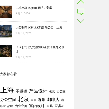
山地土壤 | Upturn酒吧，安徽
8 月 3, 2026
大奕明亮 | CPARK纯音乐公园，上海
7 月 31, 2026
HdA | 广州九龙湖阿那亚度假区灯光设
计
7 月 27, 2026
大家都在看
上海
产品设计
不锈钢
创意
办公室
北京
咖啡店
办公空间
咖啡
咖
南京
室内设计
商业空间
家具
家具&
啡馆
品牌