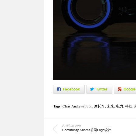
Facebook
Twitter
Google
Tags:
Chris Andrews
,
tron
,
摩托车
,
未来
,
电力
,
科幻
,
Previous post
Community Shares公司Logo设计