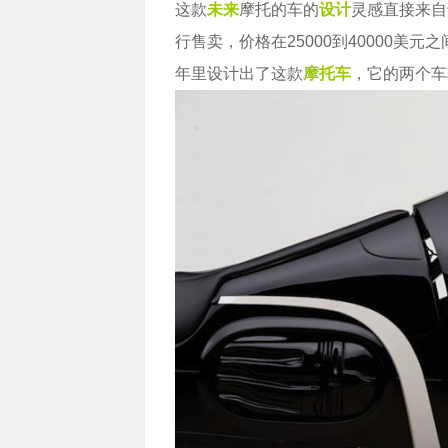
这款
未来
摩托的车的
设计
灵感直接来自
行售卖，价格在25000到40000美
年里设计出了这款
摩托车
，它的两个