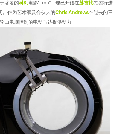
于著名的
科幻
电影“Tron”，现已开始在
苏富比
拍卖行进
元之间。作为艺术家及合伙人的
Chris Andrews
在过去的三
车轮由电脑控制的电动马达提供动力。