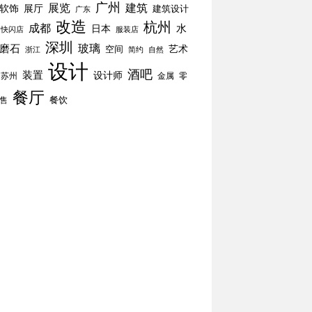
广州
展览
建筑
软饰
展厅
建筑设计
广东
改造
杭州
成都
水
日本
快闪店
服装店
深圳
玻璃
磨石
空间
艺术
简约
自然
浙江
设计
酒吧
装置
设计师
苏州
零
金属
餐厅
餐饮
售