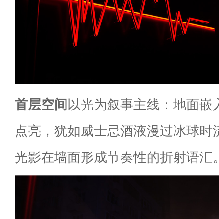
首层空间
以光为叙事主线：地面嵌
点亮，犹如威士忌酒液漫过冰球时
光影在墙面形成节奏性的折射语汇