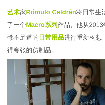
艺术
家
Rómulo Celdrán
将日常生
了一个
Macro
系列
作品。他从201
微不足道的
日常用品
进行重新构想
得夸张的仿制品。