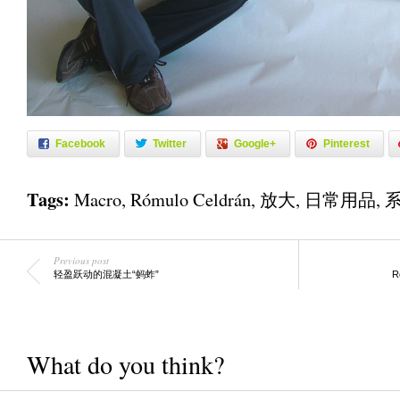
Facebook
Twitter
Google+
Pinterest
Tags:
Macro
,
Rómulo Celdrán
,
放大
,
日常用品
,
Previous post
轻盈跃动的混凝土“蚂蚱”
R
What do you think?