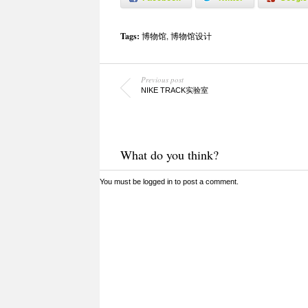
Tags:
博物馆
,
博物馆设计
Previous post
NIKE TRACK实验室
What do you think?
You must be
logged in
to post a comment.