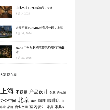
山地土壤 | Upturn酒吧，安徽
8 月 3, 2026
大奕明亮 | CPARK纯音乐公园，上海
7 月 31, 2026
HdA | 广州九龙湖阿那亚度假区灯光设
计
7 月 27, 2026
大家都在看
上海
产品设计
不锈钢
创意
办公室
北京
咖啡店
办公空间
咖啡
咖
南京
室内设计
商业空间
家具
家具&
啡馆
品牌