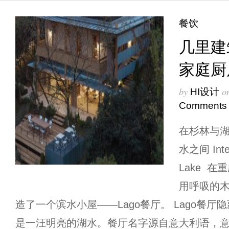
餐饮
几里建筑
家庭厨
by
o
HI设计
Comments
在杉林与湖
水之间 Inter
Lake 
用呼吸的
造了一个滨水小屋——Lago餐厅。 Lago餐
是一汪明亮的湖水。餐厅名字源自意大利语，意