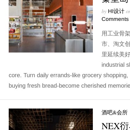
by
o
HI设计
Comments
用工业骨
市、淘文
里延续美好
industrial 
core. Turn daily errands-like grocery shopping,
buying fresh bread-become cherished memorie
酒吧&会所
NEX衍