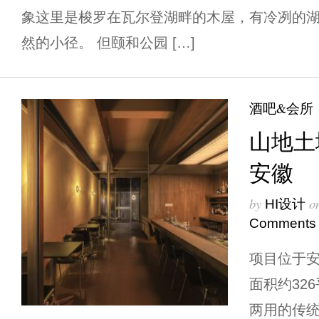
象这里是梭罗在瓦尔登湖畔的木屋，有冷冽的
然的小径。 但颐和公园 […]
酒吧&会所
山地土壤
安徽
by
o
HI设计
Comments
项目位于
面积约32
两用的传