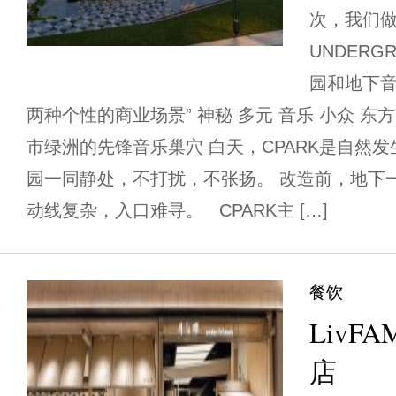
次，我们
UNDERG
园和地下
两种个性的商业场景” 神秘 多元 音乐 小众 东方 
市绿洲的先锋音乐巢穴 白天，CPARK是自然
园一同静处，不打扰，不张扬。 改造前，地下
动线复杂，入口难寻。 CPARK主 […]
餐饮
LivF
店