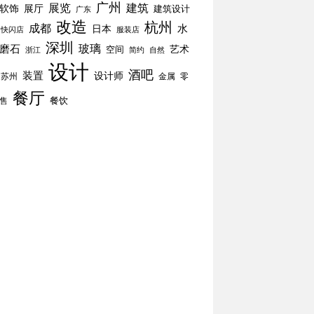
广州
展览
建筑
软饰
展厅
建筑设计
广东
改造
杭州
成都
水
日本
快闪店
服装店
深圳
玻璃
磨石
空间
艺术
简约
自然
浙江
设计
酒吧
装置
设计师
苏州
零
金属
餐厅
餐饮
售