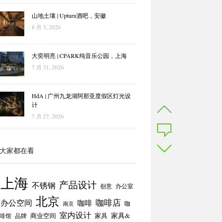
山地土壤 | Upturn酒吧，安徽
8 月 3, 2026
大奕明亮 | CPARK纯音乐公园，上海
7 月 31, 2026
HdA | 广州九龙湖阿那亚度假区灯光设
计
7 月 27, 2026
大家都在看
上海
产品设计
不锈钢
创意
办公室
北京
咖啡店
办公空间
咖啡
咖
南京
室内设计
商业空间
家具
家具&
啡馆
品牌