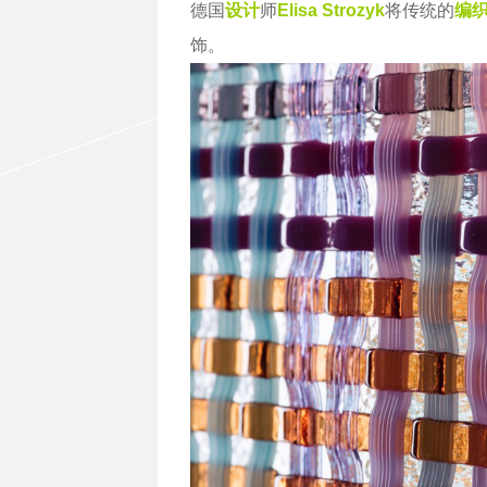
德国
设计
师
Elisa Strozyk
将传统的
编
饰。