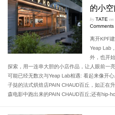
的小空
by
on
TATE
Comments
离开KPF
Yeap L
外，也开
探索，用一连串大胆的小店作品，让人眼前一亮
可能已经无数次与Yeap Lab相遇: 看起来像
子挞的法式烘焙店PAIN CHAUD百丘，如正
森电影中跑出来的PAIN CHAUD百丘;还有hip-h