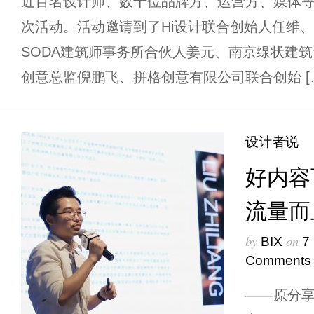
近百名设计师、数十位品牌方、运营方、媒体
次活动。活动邀请到了Hi设计联合创始人任维
SODA建筑师事务所合伙人姜元、南京缐状建
创意总监倪鹏飞、拼格创意有限公司联合创始 [
设计者说
好内容
流量而
by
on
BIX
7
Comments
——原分