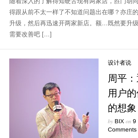
随着深入的了解得知硬舌现有两家店，胜门胡
得跟从前不太一样了不知道问题出在哪？亦庄
升级，然后再迅速开两家新店。额…既然要升
需要改善吧 […]
设计者说
周平：
用户的
的想象
by
on
BIX
9
Comments