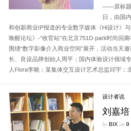
——原标题
日，由国
和创新商业IP报道的专业数字媒体《Hi设计》
唤醒论坛》-“收官站”在北京751D·park时尚
围绕“数字影像介入商业空间”展开，活动当天
长、良设品牌创始人周平；国内体验设计领域
人Flora李晓；某集体交互设计艺术总监邱宇；北
设计者说
刘嘉培
by
on
BIX
9