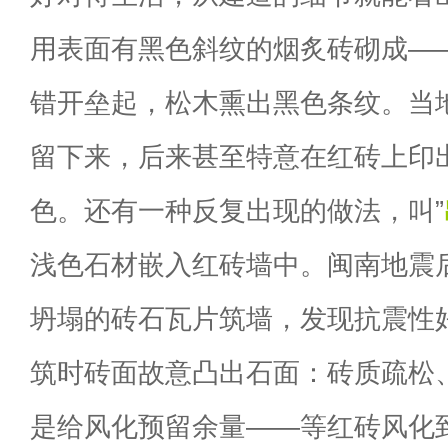
用表面有黑色斜纹的烟炙砖砌成—
错开垒起，松木熏出黑色条纹。当
留下来，后来甚至特意在红砖上印
色。还有一种反复出现的做法，叫”
浅色石材嵌入红砖墙中。闽南地震
坍塌的砖石瓦片筑墙，发现抗震性
筑时砖面故意凸出石面：砖质疏松、
是给风化预留余量——等红砖风化