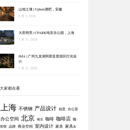
山地土壤 | Upturn酒吧，安徽
8 月 3, 2026
大奕明亮 | CPARK纯音乐公园，上海
7 月 31, 2026
HdA | 广州九龙湖阿那亚度假区灯光设
计
7 月 27, 2026
大家都在看
上海
产品设计
不锈钢
创意
办公室
北京
咖啡店
办公空间
咖啡
咖
南京
室内设计
商业空间
家具
家具&
啡馆
品牌