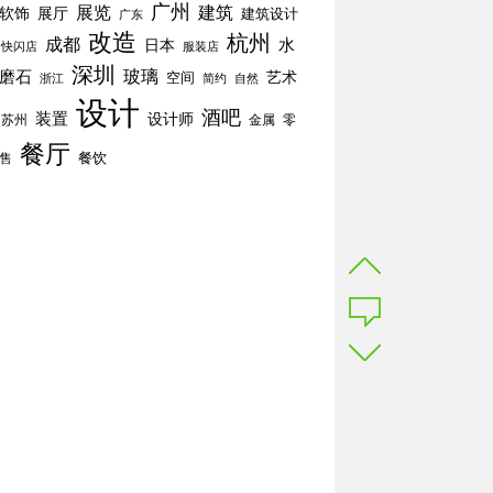
广州
展览
建筑
软饰
展厅
建筑设计
广东
改造
杭州
成都
水
日本
快闪店
服装店
深圳
玻璃
磨石
空间
艺术
简约
自然
浙江
设计
酒吧
装置
设计师
苏州
零
金属
餐厅
餐饮
售