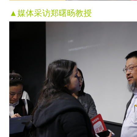
▲媒体采访郑曙旸教授