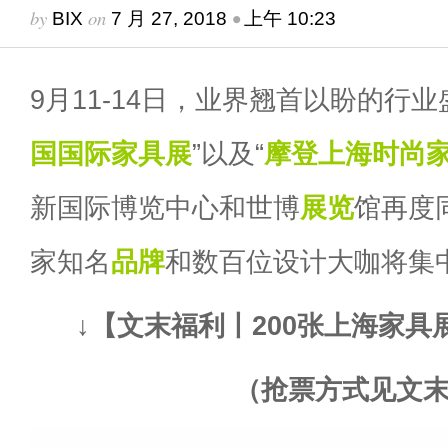
by
on
•
BIX
7 月 27, 2018
上午 10:23
9月11-14日，业界翘首以盼的行
国国际家具展
”以及“
摩登上海时尚
新国际博览中心和世博
展览
馆再度同
家知名
品牌
和数百位设计大咖将集
↓【文末福利丨200张上海家具
（抢票方式见文