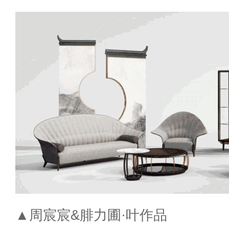
▲周宸宸&腓力圃·叶作品