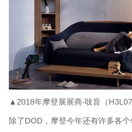
▲2018年摩登展展商-吱音（H3L0
除了DOD，摩登今年还有许多各