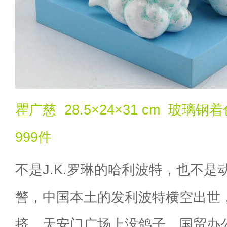
瞿广慈 28.5×24×31 cm 玻璃
999件
不是J.K.罗琳的哈利波特，也不
警，中国本土的发利波特横空出世
挤，天安门广场上没鸽子，国贸办