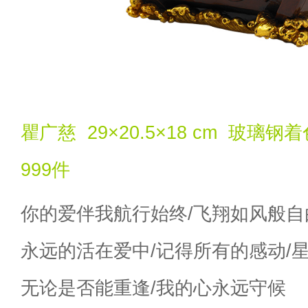
瞿广慈 29×20.5×18 cm 玻璃
999件
你的爱伴我航行始终/飞翔如风般自
永远的活在爱中/记得所有的感动/
无论是否能重逢/我的心永远守候