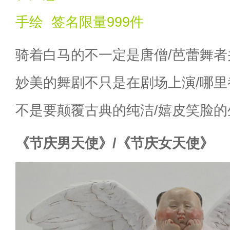
手绘 签名限量999件
骑着白马的不一定是唐僧/芭蕾舞者
妙美的舞剧不只是在剧场上演/哪里
不是要颠覆古典的纯洁/嬉皮笑脸
《节庆男天使》/《节庆女天使》