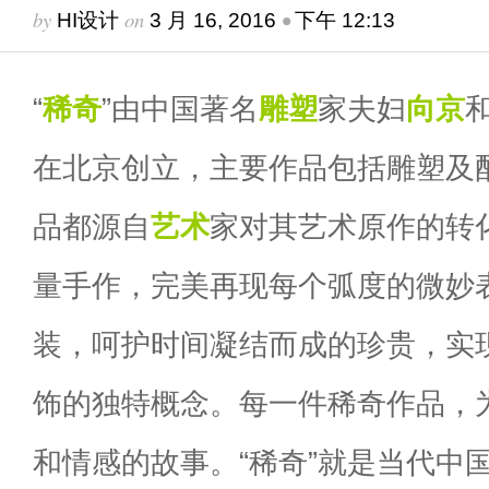
by
on
•
HI设计
3 月 16, 2016
下午 12:13
“
稀奇
”由中国著名
雕塑
家夫妇
向京
在北京创立，主要作品包括雕塑及
品都源自
艺术
家对其艺术原作的转
量手作，完美再现每个弧度的微妙
装，呵护时间凝结而成的珍贵，实
饰的独特概念。每一件稀奇作品，
和情感的故事。“稀奇”就是当代中