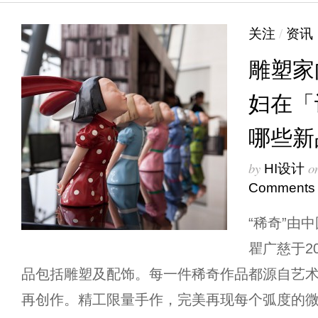
关注
/
资讯
雕塑家
妇在「
哪些新
by
o
HI设计
Comments
“稀奇”由
瞿广慈于2
品包括雕塑及配饰。每一件稀奇作品都源自艺
再创作。精工限量手作，完美再现每个弧度的