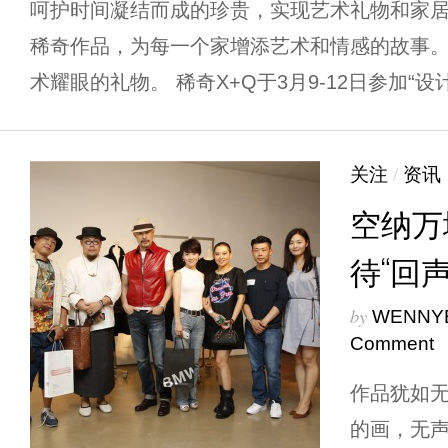
呵护时间凝结而成的珍贵，实现艺术礼物和家
稀奇作品，为每一个家增添艺术和情感的故事。
术耀眼的礼物。 稀奇X+Q于3月9-12日参加“设计上
关注
/
资讯
空纳万
待“回声
by
WENNY
Comment
作品犹如
的画，无声