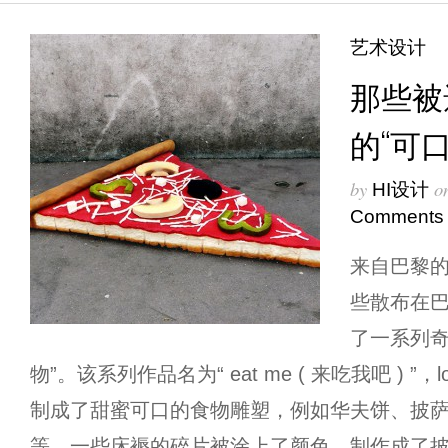
艺术设计
那些被
的“可
by
o
HI设计
Comments
来自巴黎的街
些散布在
了一系列奇
物”。该系列作品名为“ eat me ( 来吃我吧 ) ”
制成了甜蜜可口的食物雕塑，例如华夫饼、披
等。一些床褥的碎片被涂上了颜色，制作成了