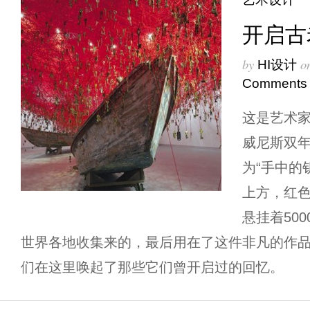
开启古
by
o
HI设计
Comments
这是艺术家Ch
威尼斯双
为“手中的
上方，红
悬挂着50
世界各地收集来的，最后用在了这件非凡的作
们在这里唤起了那些它们曾开启过的回忆。