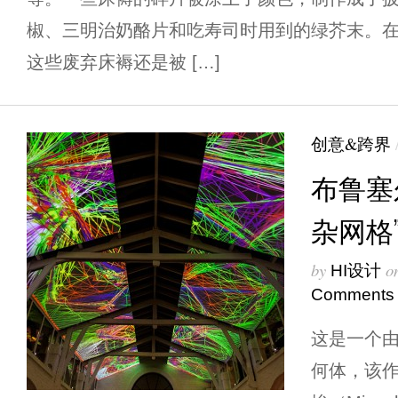
椒、三明治奶酪片和吃寿司时用到的绿芥末。
这些废弃床褥还是被 […]
创意&跨界
布鲁塞
杂网格
by
o
HI设计
Comments
这是一个
何体，该作