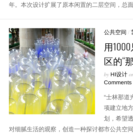
年。本次设计扩展了原本闲置的二层空间，总面积2
公共空间
/
用10
区的“
by
o
HI设计
Comments
“士林那道光
项建立地
划，希望
对细腻生活的观察，创造一种探讨都市公共空