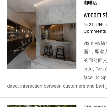
咖啡店
wooom stu
by
o
ZLIUNI
Comments
vis à 
面”，即客
的面对面交流。
cafe, “Vis 
face” in Sp
direct interaction between customers and bari 
买手店
/
商业&零售