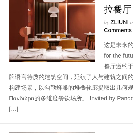
拉餐厅
by
o
ZLIUNI
Comments
这是未来的意向 
for the 
餐厅邀约
牌语言特质的建筑空间，延续了人与建筑之间
构建场景，以勾勒蜂巢的堆叠轮廓提取出几何
Πανδώρα的多维度餐饮场所。 Invited by Pandora’
[…]