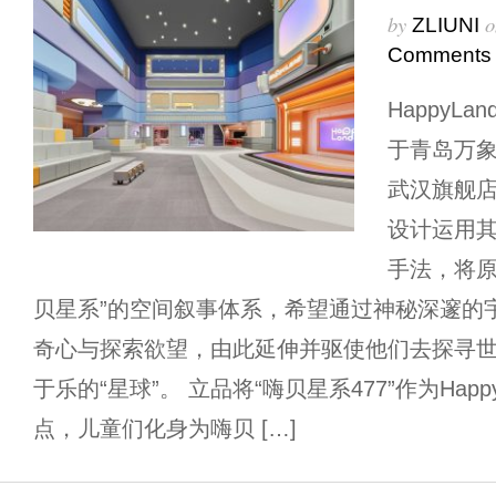
by
o
ZLIUNI
Comments
HappyL
于青岛万
武汉旗舰
设计运用
手法，将原
贝星系”的空间叙事体系，希望通过神秘深邃的
奇心与探索欲望，由此延伸并驱使他们去探寻
于乐的“星球”。 立品将“嗨贝星系477”作为Hap
点，儿童们化身为嗨贝 […]