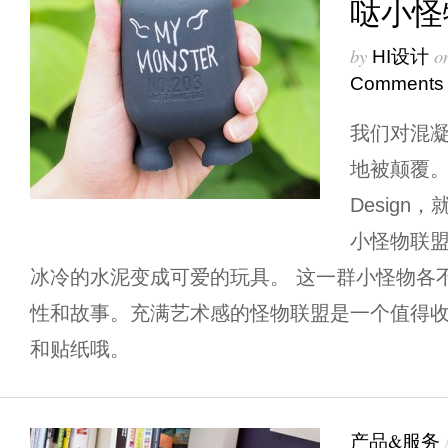
哒小怪
by
o
HI设计
Comments
我们对混
地被颠覆。
Desig
小怪物联
冰冷的水泥变成可爱的玩具。 这一群小怪物各
性和故事。充满艺术感的怪物联盟是一个值得
和贴纸哦。
产品&服务