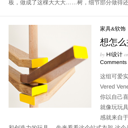
板，做成了这棵大大大……树，细节部分做得还挺逼
家具&软饰
想怎么
by
o
HI设计
Comments
这组可爱
Vered 
你以自己
就像玩玩
感就来自
和创造力的玩具。 先来看看这个站式衣架 这个