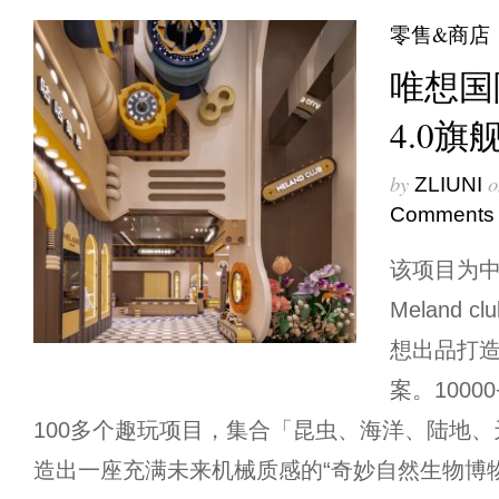
零售&商店
唯想国际 
4.0旗
by
o
ZLIUNI
Comments
该项目为
Meland 
想出品打
案。100
100多个趣玩项目，集合「昆虫、海洋、陆地、
造出一座充满未来机械质感的“奇妙自然生物博