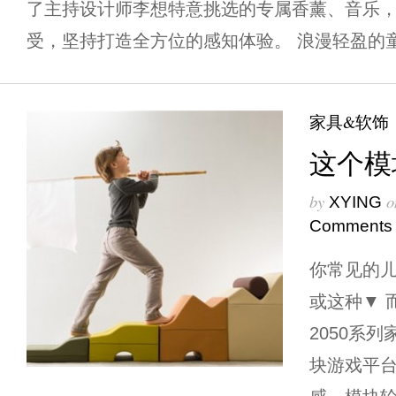
了主持设计师李想特意挑选的专属香薰、音乐
受，坚持打造全方位的感知体验。 浪漫轻盈的童
家具&软饰
这个模
by
o
XYING
Comments
你常见的儿
或这种▼ 
2050系
块游戏平